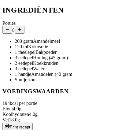
INGREDIËNTEN
Porties
8
200
gram
Amandelmeel
120
ml
Kokosolie
1
theelepel
Bakpoeder
3
eetlepel
Honing (45 gram)
2
eetlepel
Koekkruiden
3
eetlepel
Water
1
handje
Amandelen (40 gram
Snufje zout
VOEDINGSWAARDEN
194
kcal per portie
Eiwit
4.0
g
Koolhydraten
4.0
g
Vet
18.0
g
Print recept