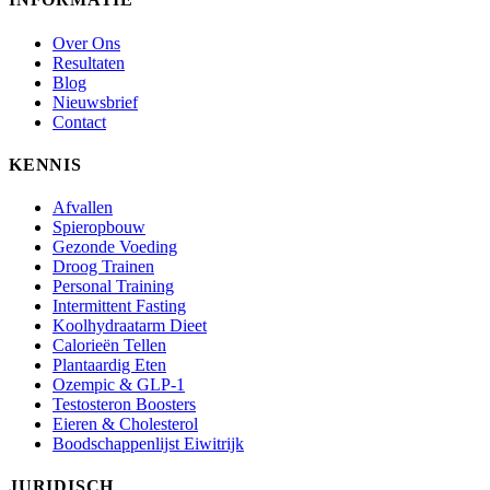
Over Ons
Resultaten
Blog
Nieuwsbrief
Contact
KENNIS
Afvallen
Spieropbouw
Gezonde Voeding
Droog Trainen
Personal Training
Intermittent Fasting
Koolhydraatarm Dieet
Calorieën Tellen
Plantaardig Eten
Ozempic & GLP-1
Testosteron Boosters
Eieren & Cholesterol
Boodschappenlijst Eiwitrijk
JURIDISCH