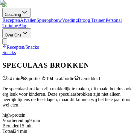
Coaching
Recepten
Afvallen
Spieropbouw
Voeding
Droog Trainen
Personal
Training
Blog
Over Ons
Recepten
/
Snacks
Snacks
SPECULAAS BROKKEN
24
min
8
porties
194
kcal/portie
Gemiddeld
De speculaasbrokken zijn makkelijk te maken, dit maakt het dus ook
erg leuk voor kinderen. Deze speculaasbrokken zijn niet alleen
heerlijk tijdens de feestdagen, maar dit kunnen wij het hele jaar door
wel eten.
high-protein
Voorbereiding
9
min
Bereiden
15
min
Totaal
24
min