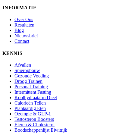
INFORMATIE
Over Ons
Resultaten
Blog
Nieuwsbrief
Contact
KENNIS
Afvallen
Spieropbouw
Gezonde Voeding
Droog Trainen
Personal Training
Intermittent Fasting
Koolhydraatarm Dieet
Calorieën Tellen
Plantaardig Eten
Ozempic & GLP-1
Testosteron Boosters
Eieren & Cholesterol
Boodschappenlijst Eiwitrijk