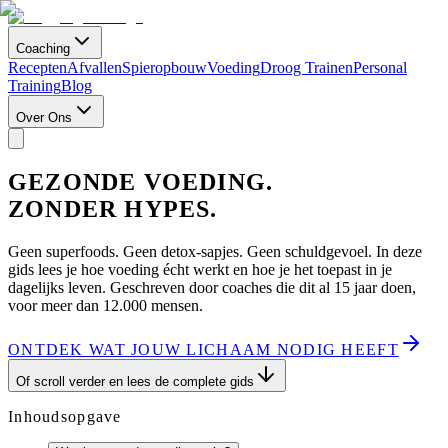
Coaching
Recepten
Afvallen
Spieropbouw
Voeding
Droog Trainen
Personal
Training
Blog
Over Ons
GEZONDE VOEDING.
ZONDER HYPES.
Geen superfoods. Geen detox-sapjes. Geen schuldgevoel. In deze
gids lees je hoe voeding écht werkt en hoe je het toepast in je
dagelijks leven. Geschreven door coaches die dit al 15 jaar doen,
voor meer dan 12.000 mensen.
ONTDEK WAT JOUW LICHAAM NODIG HEEFT
Of scroll verder en lees de complete gids
Inhoudsopgave