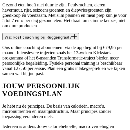
Gezond eten hoeft niet duur te zijn. Peulvruchten, eieren,
havermout, rijst, seizoensgroenten en diepvriesgroenten zijn
goedkoop én voedzaam. Met slim plannen en meal prep kun je voor
5 tot 7 euro per dag gezond eten. Het draait om slimme keuzes, niet
om dure producten.
Wat kost coaching bij Ruggengraat?
Ons online coaching abonnement via de app begint bij €79,95 per
maand. Intensievere trajecten zoals het 12-weken Kickstart-
programma of het 6-maanden Transformatie-traject bieden meer
persoonlijke begeleiding. Fysieke personal training is beschikbaar
vanaf €27,50 per sessie. Plan een gratis intakegesprek en we kijken
samen wat bij jou past.
JOUW PERSOONLIJK
VOEDINGSPLAN
Je hebt nu de principes. De basis van calorieën, macro's,
micronutriënten en maaltijdstructuur. Maar principes zonder
toepassing veranderen niets.
Iedereen is anders. Jouw caloriebehoefte, macro-verdeling en