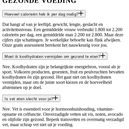
GEZONDE VOEDING
Hoeveel calorieën heb ik per dag nodig?
Dat hangt af van je leeftijd, gewicht, lengte, geslacht en
activiteitsniveau. Een gemiddelde vrouw verbruikt 1.800 tot 2.200
calorieën per dag, een gemiddelde man 2.200 tot 2.800. Maar deze
cijfers zijn schattingen. Je werkelijke behoefte kan flink afwijken.
Onze gratis assessment berekent het nauwkeurig voor jou.
Moet ik koolhydraten vermijden om gezond te eten?
Nee. Koolhydraten zijn je belangrijkste energiebron, vooral als je
sport. Volkoren producten, groenten, fruit en peulvruchten bevatten
koolhydraten én zijn gezond. Het gaat niet om koolhydraten
vermijden, maar om de juiste soort kiezen en de hoeveelheid
afstemmen op je doel.
Is vet eten slecht voor je?
Nee. Vet is essentieel voor je hormoonhuishouding, vitamine-
opname en celfunctie. Onverzadigde vetten uit vis, noten, avocado
en olijfolie zijn gezond. Beperk transvetten en overmatig verzadigd
vet, maar schrap vet niet uit je voeding.