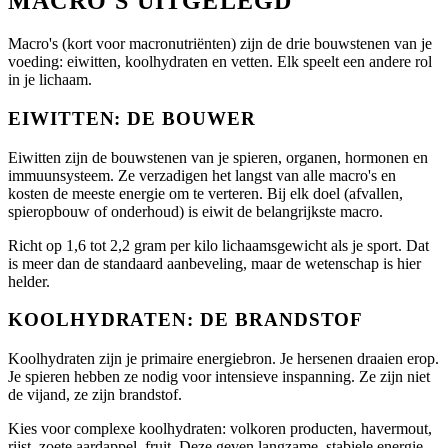
MACRO'S UITGELEGD
Macro's (kort voor macronutriënten) zijn de drie bouwstenen van je
voeding: eiwitten, koolhydraten en vetten. Elk speelt een andere rol
in je lichaam.
EIWITTEN: DE BOUWER
Eiwitten zijn de bouwstenen van je spieren, organen, hormonen en
immuunsysteem. Ze verzadigen het langst van alle macro's en
kosten de meeste energie om te verteren. Bij elk doel (afvallen,
spieropbouw of onderhoud) is eiwit de belangrijkste macro.
Richt op 1,6 tot 2,2 gram per kilo lichaamsgewicht als je sport. Dat
is meer dan de standaard aanbeveling, maar de wetenschap is hier
helder.
KOOLHYDRATEN: DE BRANDSTOF
Koolhydraten zijn je primaire energiebron. Je hersenen draaien erop.
Je spieren hebben ze nodig voor intensieve inspanning. Ze zijn niet
de vijand, ze zijn brandstof.
Kies voor complexe koolhydraten: volkoren producten, havermout,
rijst, zoete aardappel, fruit. Deze geven langzame, stabiele energie.