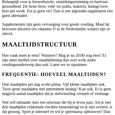
Belangrijk voor je hersenfunctie, ontstekingsremming en hartvaat-
gezondheid. De beste bron: vette vis (zalm, makreel, haring) twee
keer per week. Eet je geen vis? Dan is een algenolie-supplement een
goed alternatief.
Supplementen zijn geen vervanging voor goede voeding. Maar bij
bewezen tekorten (en vitamine D in de Nederlandse winter) zijn ze
zinvol.
MAALTIJDSTRUCTUUR
Hoe vaak moet je eten? Wanneer? Mag je na 20:00 nog eten? Er
zijn meer mythes over maaltijdtiming dan over welk ander
voedingsonderwerp dan ook. Laten we ze opruimen.
FREQUENTIE: HOEVEEL MAALTIJDEN?
Drie maaltijden per dag werkt prima. Vijf kleine maaltijden ook.
Twee grote maaltijden met intermittent fasting? Kan ook. Er is geen
magisch aantal maaltijden dat je stofwisseling versnelt of vertraagt.
Wat wél uitmaakt: kies een structuur die bij je leven past. Als je met
drie maaltijden voldoende eiwitten binnenkreigt en je niet overeet, is
dat genoeg. Sport je intensief en wil je spiermassa opbouwen? Dan