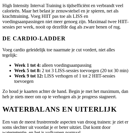
High Intensity Interval Training is tijdsefficiënt en verbrandt veel
calorieën. Maar het belast je zenuwstelsel en je spieren, net als
krachttraining. Voeg HIIT pas toe als LISS en
voedingsaanpassingen niet meer genoeg zijn. Maximaal twee HIIT-
sessies per week, nooit op dezelfde dag als zware benen of rug.
DE CARDIO-LADDER
Voeg cardio geleidelijk toe naarmate je cut vordert, niet alles
tegelijk:
Week 1 tot 4:
alleen voedingsaanpassing
Week 5 tot 8:
2 tot 3 LISS-sessies toevoegen (20 tot 30 min)
Week 9 tot 12:
LISS verhogen of 1 tot 2 HIIT-sessies
toevoegen
Zo houd je kaarten achter de hand. Begin je met het maximum, dan
heb je niets meer om op te verhogen als je progress stagneert.
WATERBALANS EN UITERLIJK
Een van de meest frustrerende aspecten van droog trainen: je ziet er
soms slechter uit voordat je er beter uitziet. Dat komt door
waterretentie, en het is volkomen normaal.