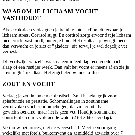
WAAROM JE LICHAAM VOCHT
VASTHOUDT
Als je calorieën verlaagt en je training intensief houdt, ervaart je
lichaam stress. Cortisol stijgt. En cortisol zorgt ervoor dat je lichaam
meer vocht vasthoudt, onder je huid. Het resultaat: je weegt meer
dan verwacht en je ziet er "gladder" uit, terwijl je wel degelijk vet
verliest.
Dit verdwijnt vanzelf. Vaak na een refeed dag, een goede nacht
slaap of een rustiger week. Dan valt het vocht er ineens af en zie je
"overnight" resultaat. Het zogeheten whoosh-effect.
ZOUT EN VOCHT
Verlaag je zoutinname niet drastisch. Zout is belangrijk voor
spierfunctie en prestatie. Schommelingen in zoutinname
veroorzaken vochtschommelingen; dat ziet er uit als
gewichtstoename, maar het is geen vet. Houd je zoutinname
consistent en drink voldoende water (2 tot 3 liter per dag).
Vertrouw het proces, niet de weegschaal. Meet je voortgang
wekelijks met foto's, buikomvang en gemiddeld gewicht over 7