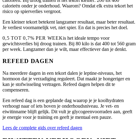
calorieën. Bij droog trainen is het tekort kleiner: 200 tot 400
calorieën onder je onderhoud. Waarom? Omdat elk extra tekort het
risico op spierverlies vergroot.
Een kleiner tekort betekent langzamer resultaat, maar beter resultaat.
Je verliest voornamelijk vet, niet spier. En dat is precies het doel.
0,5 TOT 0,7% PER WEEK
is het ideale tempo voor
gewichtsverlies bij droog trainen. Bij 80 kilo is dat 400 tot 560 gram
per week. Langzamer dan je wilt, maar effectiever dan je denkt.
REFEED DAGEN
Na meerdere dagen in een tekort dalen je leptine-niveaus, het
hormoon dat je verzadiging reguleert. Dat maakt je hongeriger en
kan je stofwisseling vertragen. Refeed dagen helpen dit te
compenseren.
Een refeed dag is een geplande dag waarop je je koolhydraten
verhoogt naar of iets boven je onderhoudsniveau. Je vet- en
eiwitinname blijft gelijk. Dit vult je glycogeenvoorraden aan, geeft
je energie voor je training en geeft je mentaal een pauze.
Lees de complete gids over refeed dagen