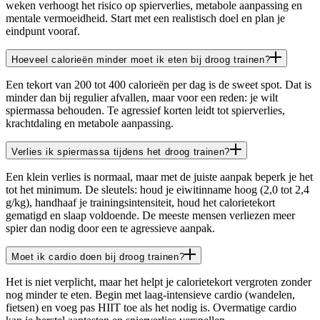
weken verhoogt het risico op spierverlies, metabole aanpassing en
mentale vermoeidheid. Start met een realistisch doel en plan je
eindpunt vooraf.
Hoeveel calorieën minder moet ik eten bij droog trainen?
Een tekort van 200 tot 400 calorieën per dag is de sweet spot. Dat is
minder dan bij regulier afvallen, maar voor een reden: je wilt
spiermassa behouden. Te agressief korten leidt tot spierverlies,
krachtdaling en metabole aanpassing.
Verlies ik spiermassa tijdens het droog trainen?
Een klein verlies is normaal, maar met de juiste aanpak beperk je het
tot het minimum. De sleutels: houd je eiwitinname hoog (2,0 tot 2,4
g/kg), handhaaf je trainingsintensiteit, houd het calorietekort
gematigd en slaap voldoende. De meeste mensen verliezen meer
spier dan nodig door een te agressieve aanpak.
Moet ik cardio doen bij droog trainen?
Het is niet verplicht, maar het helpt je calorietekort vergroten zonder
nog minder te eten. Begin met laag-intensieve cardio (wandelen,
fietsen) en voeg pas HIIT toe als het nodig is. Overmatige cardio