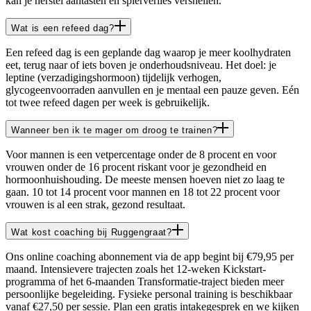
kan je herstel aantasten en spierverlies versnellen.
Wat is een refeed dag?
Een refeed dag is een geplande dag waarop je meer koolhydraten
eet, terug naar of iets boven je onderhoudsniveau. Het doel: je
leptine (verzadigingshormoon) tijdelijk verhogen,
glycogeenvoorraden aanvullen en je mentaal een pauze geven. Eén
tot twee refeed dagen per week is gebruikelijk.
Wanneer ben ik te mager om droog te trainen?
Voor mannen is een vetpercentage onder de 8 procent en voor
vrouwen onder de 16 procent riskant voor je gezondheid en
hormoonhuishouding. De meeste mensen hoeven niet zo laag te
gaan. 10 tot 14 procent voor mannen en 18 tot 22 procent voor
vrouwen is al een strak, gezond resultaat.
Wat kost coaching bij Ruggengraat?
Ons online coaching abonnement via de app begint bij €79,95 per
maand. Intensievere trajecten zoals het 12-weken Kickstart-
programma of het 6-maanden Transformatie-traject bieden meer
persoonlijke begeleiding. Fysieke personal training is beschikbaar
vanaf €27,50 per sessie. Plan een gratis intakegesprek en we kijken