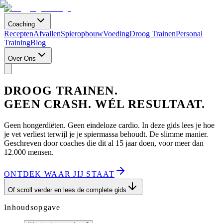
Coaching
Recepten
Afvallen
Spieropbouw
Voeding
Droog Trainen
Personal
Training
Blog
Over Ons
DROOG TRAINEN.
GEEN CRASH. WÉL RESULTAAT.
Geen hongerdiëten. Geen eindeloze cardio. In deze gids lees je hoe
je vet verliest terwijl je je spiermassa behoudt. De slimme manier.
Geschreven door coaches die dit al 15 jaar doen, voor meer dan
12.000 mensen.
ONTDEK WAAR JIJ STAAT
Of scroll verder en lees de complete gids
Inhoudsopgave