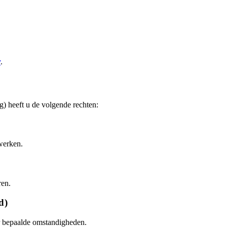
y
.
heeft u de volgende rechten:
werken.
ren.
d)
r bepaalde omstandigheden.