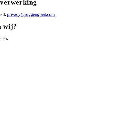
sverwerking
ail:
privacy@ruggengraat.com
 wij?
elen: