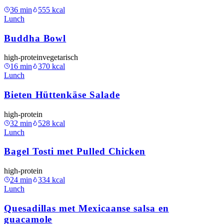
36
min
555
kcal
Lunch
Buddha Bowl
high-protein
vegetarisch
16
min
370
kcal
Lunch
Bieten Hüttenkäse Salade
high-protein
32
min
528
kcal
Lunch
Bagel Tosti met Pulled Chicken
high-protein
24
min
334
kcal
Lunch
Quesadillas met Mexicaanse salsa en
guacamole