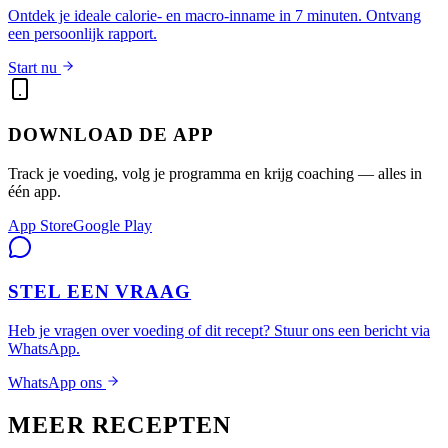
Ontdek je ideale calorie- en macro-inname in 7 minuten. Ontvang
een persoonlijk rapport.
Start nu
DOWNLOAD DE APP
Track je voeding, volg je programma en krijg coaching — alles in
één app.
App Store
Google Play
STEL EEN VRAAG
Heb je vragen over voeding of dit recept? Stuur ons een bericht via
WhatsApp.
WhatsApp ons
MEER RECEPTEN