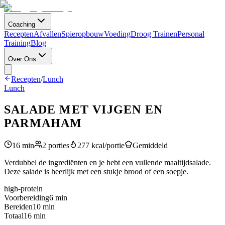
Coaching
Recepten
Afvallen
Spieropbouw
Voeding
Droog Trainen
Personal
Training
Blog
Over Ons
Recepten
/
Lunch
Lunch
SALADE MET VIJGEN EN
PARMAHAM
16
min
2
porties
277
kcal/portie
Gemiddeld
Verdubbel de ingrediënten en je hebt een vullende maaltijdsalade.
Deze salade is heerlijk met een stukje brood of een soepje.
high-protein
Voorbereiding
6
min
Bereiden
10
min
Totaal
16
min