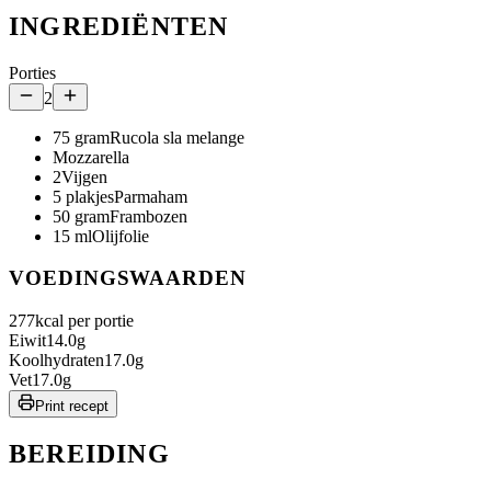
INGREDIËNTEN
Porties
2
75
gram
Rucola sla melange
Mozzarella
2
Vijgen
5
plakjes
Parmaham
50
gram
Frambozen
15
ml
Olijfolie
VOEDINGSWAARDEN
277
kcal per portie
Eiwit
14.0
g
Koolhydraten
17.0
g
Vet
17.0
g
Print recept
BEREIDING