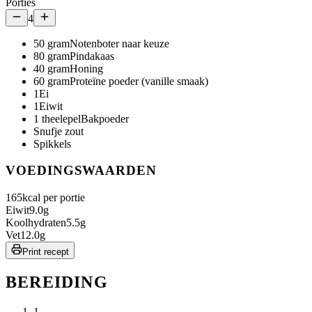
Porties
4
50
gram
Notenboter naar keuze
80
gram
Pindakaas
40
gram
Honing
60
gram
Proteïne poeder (vanille smaak)
1
Ei
1
Eiwit
1
theelepel
Bakpoeder
Snufje zout
Spikkels
VOEDINGSWAARDEN
165
kcal per portie
Eiwit
9.0
g
Koolhydraten
5.5
g
Vet
12.0
g
Print recept
BEREIDING
1