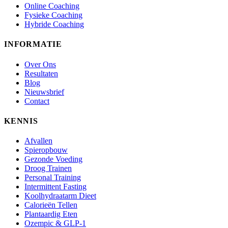
Online Coaching
Fysieke Coaching
Hybride Coaching
INFORMATIE
Over Ons
Resultaten
Blog
Nieuwsbrief
Contact
KENNIS
Afvallen
Spieropbouw
Gezonde Voeding
Droog Trainen
Personal Training
Intermittent Fasting
Koolhydraatarm Dieet
Calorieën Tellen
Plantaardig Eten
Ozempic & GLP-1