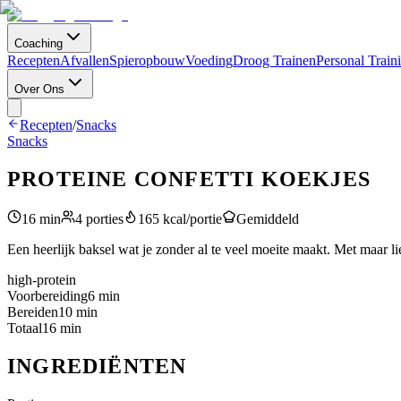
Coaching
Recepten
Afvallen
Spieropbouw
Voeding
Droog Trainen
Personal Train
Over Ons
Recepten
/
Snacks
Snacks
PROTEINE CONFETTI KOEKJES
16
min
4
porties
165
kcal/portie
Gemiddeld
Een heerlijk baksel wat je zonder al te veel moeite maakt. Met maar li
high-protein
Voorbereiding
6
min
Bereiden
10
min
Totaal
16
min
INGREDIËNTEN