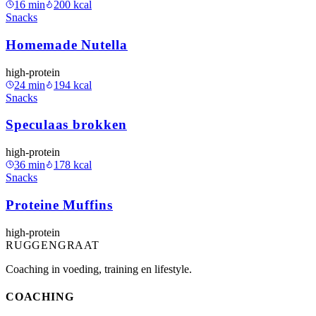
16
min
200
kcal
Snacks
Homemade Nutella
high-protein
24
min
194
kcal
Snacks
Speculaas brokken
high-protein
36
min
178
kcal
Snacks
Proteine Muffins
high-protein
RUGGENGRAAT
Coaching in voeding, training en lifestyle.
COACHING