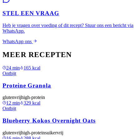
STEL EEN VRAAG
Heb je vragen over voeding of dit recept? Stuur ons een bericht via
WhatsApp.
WhatsApp ons
MEER RECEPTEN
24
min
165
kcal
Ontbijt
Proteine Granola
glutenvrij
high-protein
12
min
329
kcal
Ontbijt
Blueberry Kokos Overnight Oats
glutenvrij
high-protein
suikervrij
16
min
288
kcal