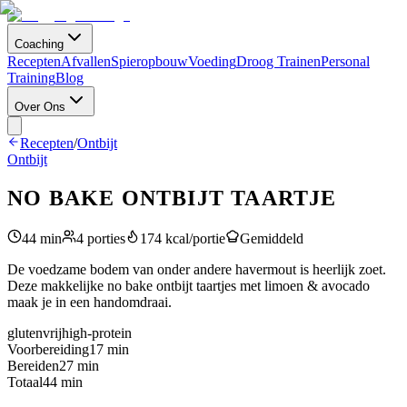
Coaching
Recepten
Afvallen
Spieropbouw
Voeding
Droog Trainen
Personal
Training
Blog
Over Ons
Recepten
/
Ontbijt
Ontbijt
NO BAKE ONTBIJT TAARTJE
44
min
4
porties
174
kcal/portie
Gemiddeld
De voedzame bodem van onder andere havermout is heerlijk zoet.
Deze makkelijke no bake ontbijt taartjes met limoen & avocado
maak je in een handomdraai.
glutenvrij
high-protein
Voorbereiding
17
min
Bereiden
27
min
Totaal
44
min