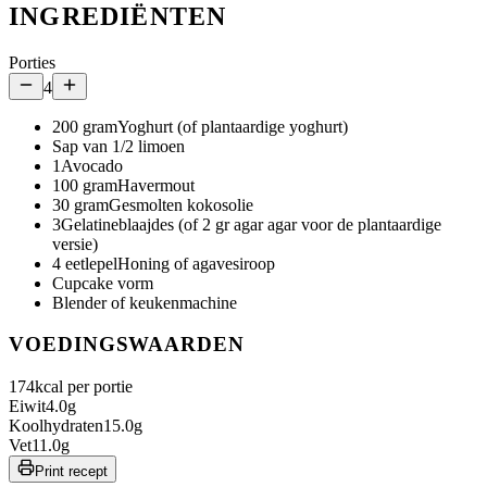
INGREDIËNTEN
Porties
4
200
gram
Yoghurt (of plantaardige yoghurt)
Sap van 1/2 limoen
1
Avocado
100
gram
Havermout
30
gram
Gesmolten kokosolie
3
Gelatineblaajdes (of 2 gr agar agar voor de plantaardige
versie)
4
eetlepel
Honing of agavesiroop
Cupcake vorm
Blender of keukenmachine
VOEDINGSWAARDEN
174
kcal per portie
Eiwit
4.0
g
Koolhydraten
15.0
g
Vet
11.0
g
Print recept