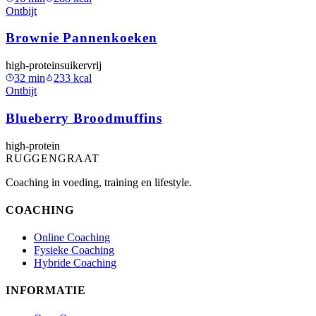
Ontbijt
Brownie Pannenkoeken
high-protein
suikervrij
32
min
233
kcal
Ontbijt
Blueberry Broodmuffins
high-protein
RUGGENGRAAT
Coaching in voeding, training en lifestyle.
COACHING
Online Coaching
Fysieke Coaching
Hybride Coaching
INFORMATIE