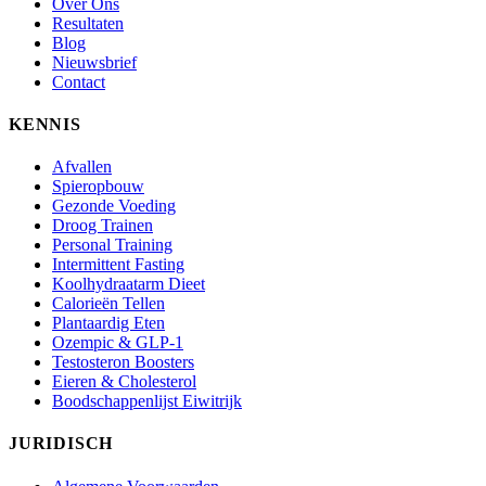
Over Ons
Resultaten
Blog
Nieuwsbrief
Contact
KENNIS
Afvallen
Spieropbouw
Gezonde Voeding
Droog Trainen
Personal Training
Intermittent Fasting
Koolhydraatarm Dieet
Calorieën Tellen
Plantaardig Eten
Ozempic & GLP-1
Testosteron Boosters
Eieren & Cholesterol
Boodschappenlijst Eiwitrijk
JURIDISCH