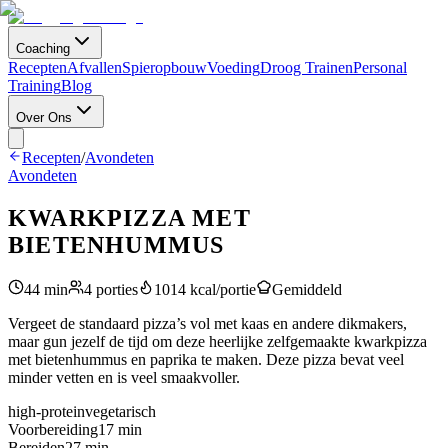
Coaching
Recepten
Afvallen
Spieropbouw
Voeding
Droog Trainen
Personal
Training
Blog
Over Ons
Recepten
/
Avondeten
Avondeten
KWARKPIZZA MET
BIETENHUMMUS
44
min
4
porties
1014
kcal/portie
Gemiddeld
Vergeet de standaard pizza’s vol met kaas en andere dikmakers,
maar gun jezelf de tijd om deze heerlijke zelfgemaakte kwarkpizza
met bietenhummus en paprika te maken. Deze pizza bevat veel
minder vetten en is veel smaakvoller.
high-protein
vegetarisch
Voorbereiding
17
min
Bereiden
27
min