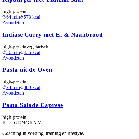
high-protein
64
min
578
kcal
Avondeten
Indiase Curry met Ei & Naanbrood
high-protein
vegetarisch
36
min
436
kcal
Avondeten
Pasta uit de Oven
high-protein
24
min
380
kcal
Avondeten
Pasta Salade Caprese
high-protein
RUGGENGRAAT
Coaching in voeding, training en lifestyle.