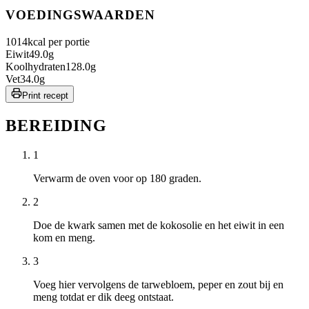
VOEDINGSWAARDEN
1014
kcal per portie
Eiwit
49.0
g
Koolhydraten
128.0
g
Vet
34.0
g
Print recept
BEREIDING
1
Verwarm de oven voor op 180 graden.
2
Doe de kwark samen met de kokosolie en het eiwit in een
kom en meng.
3
Voeg hier vervolgens de tarwebloem, peper en zout bij en
meng totdat er dik deeg ontstaat.