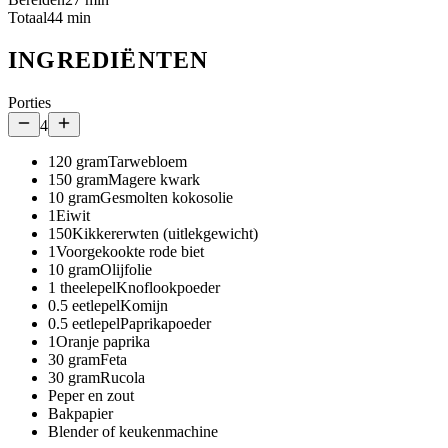
Totaal
44
min
INGREDIËNTEN
Porties
4
120
gram
Tarwebloem
150
gram
Magere kwark
10
gram
Gesmolten kokosolie
1
Eiwit
150
Kikkererwten (uitlekgewicht)
1
Voorgekookte rode biet
10
gram
Olijfolie
1
theelepel
Knoflookpoeder
0.5
eetlepel
Komijn
0.5
eetlepel
Paprikapoeder
1
Oranje paprika
30
gram
Feta
30
gram
Rucola
Peper en zout
Bakpapier
Blender of keukenmachine