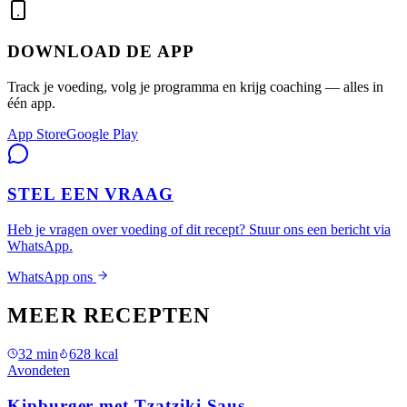
DOWNLOAD DE APP
Track je voeding, volg je programma en krijg coaching — alles in
één app.
App Store
Google Play
STEL EEN VRAAG
Heb je vragen over voeding of dit recept? Stuur ons een bericht via
WhatsApp.
WhatsApp ons
MEER RECEPTEN
32
min
628
kcal
Avondeten
Kipburger met Tzatziki Saus