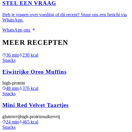
STEL EEN VRAAG
Heb je vragen over voeding of dit recept? Stuur ons een bericht via
WhatsApp.
WhatsApp ons
MEER RECEPTEN
36
min
230
kcal
Snacks
Eiwitrijke Oreo Muffins
high-protein
48
min
376
kcal
Snacks
Mini Red Velvet Taartjes
glutenvrij
high-protein
suikervrij
24
min
465
kcal
Snacks