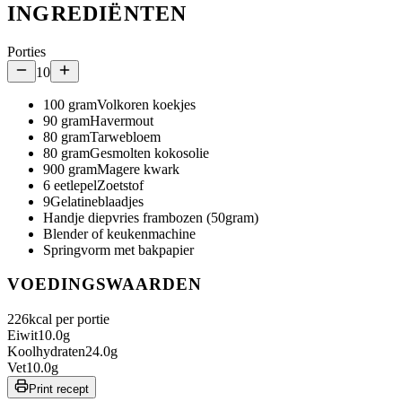
INGREDIËNTEN
Porties
10
100
gram
Volkoren koekjes
90
gram
Havermout
80
gram
Tarwebloem
80
gram
Gesmolten kokosolie
900
gram
Magere kwark
6
eetlepel
Zoetstof
9
Gelatineblaadjes
Handje diepvries frambozen (50gram)
Blender of keukenmachine
Springvorm met bakpapier
VOEDINGSWAARDEN
226
kcal per portie
Eiwit
10.0
g
Koolhydraten
24.0
g
Vet
10.0
g
Print recept