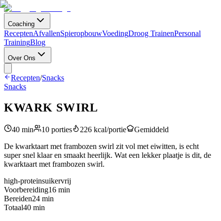
Coaching
Recepten
Afvallen
Spieropbouw
Voeding
Droog Trainen
Personal
Training
Blog
Over Ons
Recepten
/
Snacks
Snacks
KWARK SWIRL
40
min
10
porties
226
kcal/portie
Gemiddeld
De kwarktaart met frambozen swirl zit vol met eiwitten, is echt
super snel klaar en smaakt heerlijk. Wat een lekker plaatje is dit, de
kwarktaart met frambozen swirl.
high-protein
suikervrij
Voorbereiding
16
min
Bereiden
24
min
Totaal
40
min