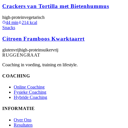
Crackers van Tortilla met Bietenhummus
high-protein
vegetarisch
44
min
214
kcal
Snacks
Citroen Framboos Kwarktaarrt
glutenvrij
high-protein
suikervrij
RUGGENGRAAT
Coaching in voeding, training en lifestyle.
COACHING
Online Coaching
Fysieke Coaching
Hybride Coaching
INFORMATIE
Over Ons
Resultaten