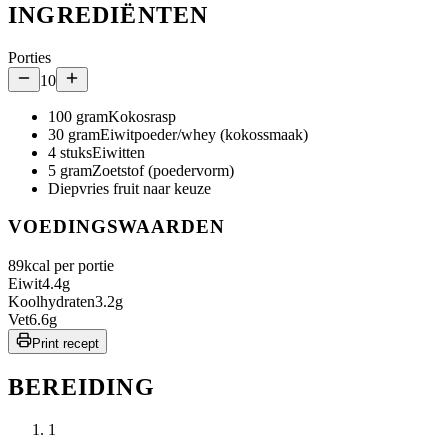
INGREDIËNTEN
Porties
10
100
gram
Kokosrasp
30
gram
Eiwitpoeder/whey (kokossmaak)
4
stuks
Eiwitten
5
gram
Zoetstof (poedervorm)
Diepvries fruit naar keuze
VOEDINGSWAARDEN
89
kcal per portie
Eiwit
4.4
g
Koolhydraten
3.2
g
Vet
6.6
g
Print recept
BEREIDING
1