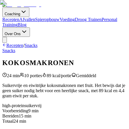
Coaching
Recepten
Afvallen
Spieropbouw
Voeding
Droog Trainen
Personal
Training
Blog
Over Ons
Recepten
/
Snacks
Snacks
KOKOSMAKRONEN
24
min
10
porties
89
kcal/portie
Gemiddeld
Suikervrije en eiwitrijke kokosmakronen met fruit. Het bewijs dat je
geen suiker nodig hebt voor een heerlijke snack, met 89 kcal en 4,4
gram eiwit per stuk.
high-protein
suikervrij
Voorbereiding
9
min
Bereiden
15
min
Totaal
24
min