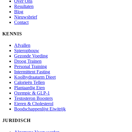
Over Ons
Resultaten
Blog
Nieuwsbrief
Contact
KENNIS
Afvallen
Spieropbouw
Gezonde Voeding
Droog Trainen
Personal Training
Intermittent Fasting
Koolhydraatarm Dieet
Calorieën Tellen
Plantaardig Eten
Ozempic & GLP-1
Testosteron Boosters
Eieren & Cholesterol
Boodschappenlijst Eiwitrijk
JURIDISCH