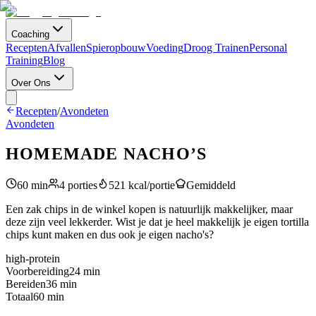
Coaching
Recepten
Afvallen
Spieropbouw
Voeding
Droog Trainen
Personal
Training
Blog
Over Ons
Recepten
/
Avondeten
Avondeten
HOMEMADE NACHO’S
60
min
4
porties
521
kcal/portie
Gemiddeld
Een zak chips in de winkel kopen is natuurlijk makkelijker, maar
deze zijn veel lekkerder. Wist je dat je heel makkelijk je eigen tortilla
chips kunt maken en dus ook je eigen nacho's?
high-protein
Voorbereiding
24
min
Bereiden
36
min
Totaal
60
min