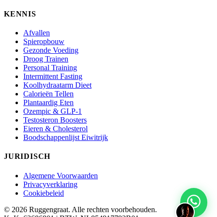
KENNIS
Afvallen
Spieropbouw
Gezonde Voeding
Droog Trainen
Personal Training
Intermittent Fasting
Koolhydraatarm Dieet
Calorieën Tellen
Plantaardig Eten
Ozempic & GLP-1
Testosteron Boosters
Eieren & Cholesterol
Boodschappenlijst Eiwitrijk
JURIDISCH
Algemene Voorwaarden
Privacyverklaring
Cookiebeleid
© 2026 Ruggengraat. Alle rechten voorbehouden.