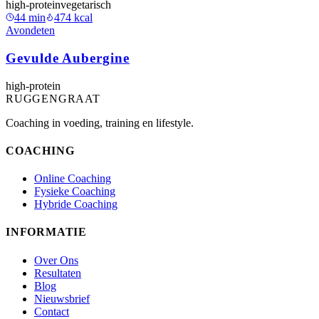
high-protein
vegetarisch
44
min
474
kcal
Avondeten
Gevulde Aubergine
high-protein
RUGGENGRAAT
Coaching in voeding, training en lifestyle.
COACHING
Online Coaching
Fysieke Coaching
Hybride Coaching
INFORMATIE
Over Ons
Resultaten
Blog
Nieuwsbrief
Contact