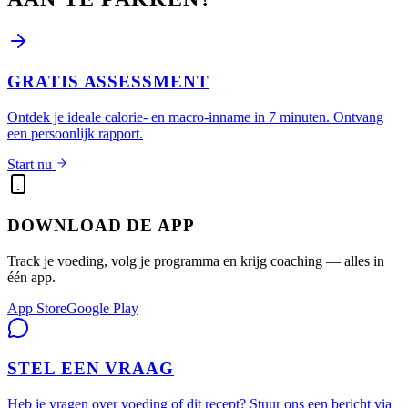
GRATIS ASSESSMENT
Ontdek je ideale calorie- en macro-inname in 7 minuten. Ontvang
een persoonlijk rapport.
Start nu
DOWNLOAD DE APP
Track je voeding, volg je programma en krijg coaching — alles in
één app.
App Store
Google Play
STEL EEN VRAAG
Heb je vragen over voeding of dit recept? Stuur ons een bericht via