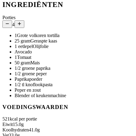
INGREDIËNTEN
Porties
4
1
Grote volkoren tortilla
25
gram
Geraspte kaas
1
eetlepel
Olijfolie
Avocado
1
Tomaat
50
gram
Mais
1/2 groene paprika
1/2 groene peper
Paprikapoeder
1/2 tl knoflookpasta
Peper en zout
Blender of keukenmachine
VOEDINGSWAARDEN
521
kcal per portie
Eiwit
15.0
g
Koolhydraten
41.0
g
Vet
33.0
g