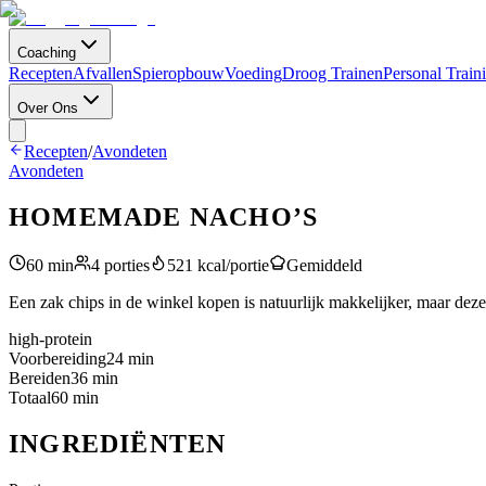
Coaching
Recepten
Afvallen
Spieropbouw
Voeding
Droog Trainen
Personal Train
Over Ons
Recepten
/
Avondeten
Avondeten
HOMEMADE NACHO’S
60
min
4
porties
521
kcal/portie
Gemiddeld
Een zak chips in de winkel kopen is natuurlijk makkelijker, maar deze z
high-protein
Voorbereiding
24
min
Bereiden
36
min
Totaal
60
min
INGREDIËNTEN