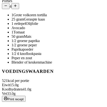
Porties
4
1
Grote volkoren tortilla
25
gram
Geraspte kaas
1
eetlepel
Olijfolie
Avocado
1
Tomaat
50
gram
Mais
1/2 groene paprika
1/2 groene peper
Paprikapoeder
1/2 tl knoflookpasta
Peper en zout
Blender of keukenmachine
VOEDINGSWAARDEN
521
kcal per portie
Eiwit
15.0
g
Koolhydraten
41.0
g
Vet
33.0
g
Print recept