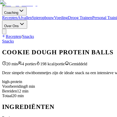
Coaching
Recepten
Afvallen
Spieropbouw
Voeding
Droog Trainen
Personal Train
Over Ons
Recepten
/
Snacks
Snacks
COOKIE DOUGH PROTEIN BALLS
20
min
4
porties
198
kcal/portie
Gemiddeld
Deze simpele eiwitbommetjes zijn de ideale snack na een intensieve wo
high-protein
Voorbereiding
8
min
Bereiden
12
min
Totaal
20
min
INGREDIËNTEN