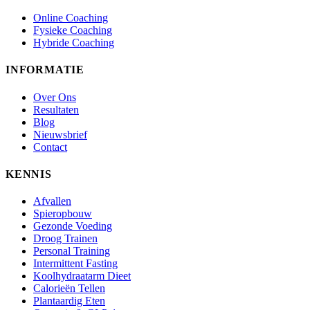
Online Coaching
Fysieke Coaching
Hybride Coaching
INFORMATIE
Over Ons
Resultaten
Blog
Nieuwsbrief
Contact
KENNIS
Afvallen
Spieropbouw
Gezonde Voeding
Droog Trainen
Personal Training
Intermittent Fasting
Koolhydraatarm Dieet
Calorieën Tellen
Plantaardig Eten