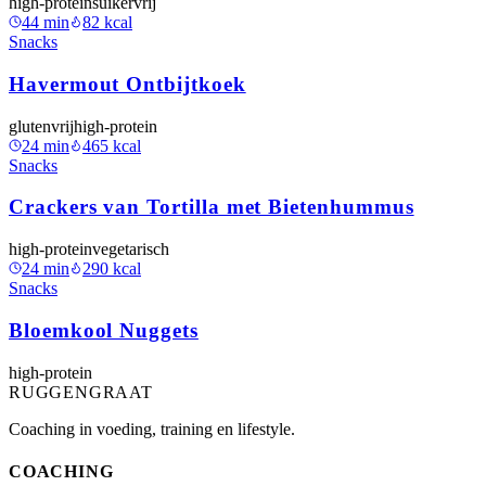
high-protein
suikervrij
44
min
82
kcal
Snacks
Havermout Ontbijtkoek
glutenvrij
high-protein
24
min
465
kcal
Snacks
Crackers van Tortilla met Bietenhummus
high-protein
vegetarisch
24
min
290
kcal
Snacks
Bloemkool Nuggets
high-protein
RUGGENGRAAT
Coaching in voeding, training en lifestyle.
COACHING