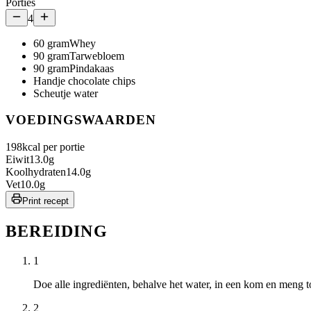
Porties
4
60
gram
Whey
90
gram
Tarwebloem
90
gram
Pindakaas
Handje chocolate chips
Scheutje water
VOEDINGSWAARDEN
198
kcal per portie
Eiwit
13.0
g
Koolhydraten
14.0
g
Vet
10.0
g
Print recept
BEREIDING
1
Doe alle ingrediënten, behalve het water, in een kom en meng t
2