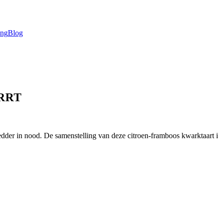
ing
Blog
RRT
redder in nood. De samenstelling van deze citroen-framboos kwarktaart 