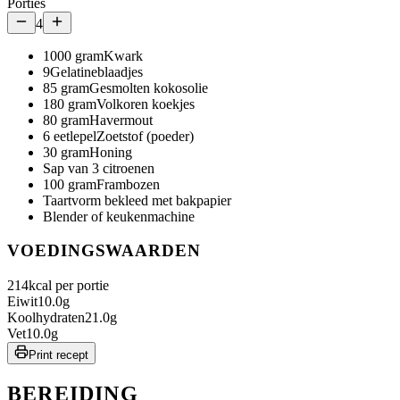
Porties
4
1000
gram
Kwark
9
Gelatineblaadjes
85
gram
Gesmolten kokosolie
180
gram
Volkoren koekjes
80
gram
Havermout
6
eetlepel
Zoetstof (poeder)
30
gram
Honing
Sap van 3 citroenen
100
gram
Frambozen
Taartvorm bekleed met bakpapier
Blender of keukenmachine
VOEDINGSWAARDEN
214
kcal per portie
Eiwit
10.0
g
Koolhydraten
21.0
g
Vet
10.0
g
Print recept
BEREIDING