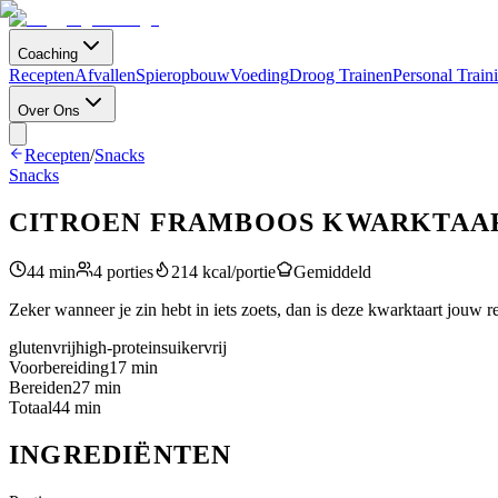
Coaching
Recepten
Afvallen
Spieropbouw
Voeding
Droog Trainen
Personal Train
Over Ons
Recepten
/
Snacks
Snacks
CITROEN FRAMBOOS KWARKTAA
44
min
4
porties
214
kcal/portie
Gemiddeld
Zeker wanneer je zin hebt in iets zoets, dan is deze kwarktaart jouw 
glutenvrij
high-protein
suikervrij
Voorbereiding
17
min
Bereiden
27
min
Totaal
44
min
INGREDIËNTEN