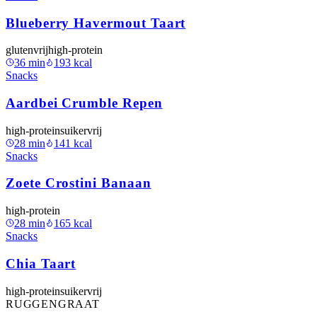
Blueberry Havermout Taart
glutenvrij
high-protein
36
min
193
kcal
Snacks
Aardbei Crumble Repen
high-protein
suikervrij
28
min
141
kcal
Snacks
Zoete Crostini Banaan
high-protein
28
min
165
kcal
Snacks
Chia Taart
high-protein
suikervrij
RUGGENGRAAT