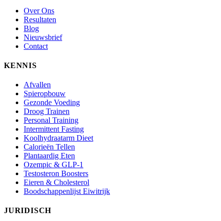
Over Ons
Resultaten
Blog
Nieuwsbrief
Contact
KENNIS
Afvallen
Spieropbouw
Gezonde Voeding
Droog Trainen
Personal Training
Intermittent Fasting
Koolhydraatarm Dieet
Calorieën Tellen
Plantaardig Eten
Ozempic & GLP-1
Testosteron Boosters
Eieren & Cholesterol
Boodschappenlijst Eiwitrijk
JURIDISCH