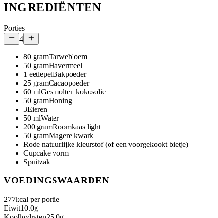
INGREDIËNTEN
Porties
4
80
gram
Tarwebloem
50
gram
Havermeel
1
eetlepel
Bakpoeder
25
gram
Cacaopoeder
60
ml
Gesmolten kokosolie
50
gram
Honing
3
Eieren
50
ml
Water
200
gram
Roomkaas light
50
gram
Magere kwark
Rode natuurlijke kleurstof (of een voorgekookt bietje)
Cupcake vorm
Spuitzak
VOEDINGSWAARDEN
277
kcal per portie
Eiwit
10.0
g
Koolhydraten
25.0
g