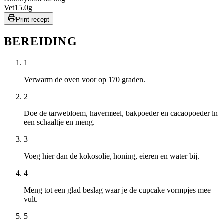
Vet
15.0
g
Print recept
BEREIDING
1
Verwarm de oven voor op 170 graden.
2
Doe de tarwebloem, havermeel, bakpoeder en cacaopoeder in
een schaaltje en meng.
3
Voeg hier dan de kokosolie, honing, eieren en water bij.
4
Meng tot een glad beslag waar je de cupcake vormpjes mee
vult.
5