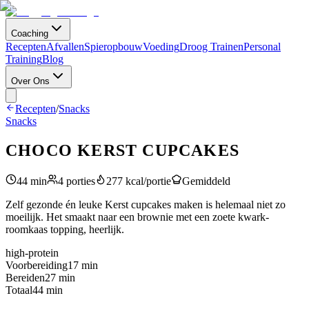
Coaching
Recepten
Afvallen
Spieropbouw
Voeding
Droog Trainen
Personal
Training
Blog
Over Ons
Recepten
/
Snacks
Snacks
CHOCO KERST CUPCAKES
44
min
4
porties
277
kcal/portie
Gemiddeld
Zelf gezonde én leuke Kerst cupcakes maken is helemaal niet zo
moeilijk. Het smaakt naar een brownie met een zoete kwark-
roomkaas topping, heerlijk.
high-protein
Voorbereiding
17
min
Bereiden
27
min
Totaal
44
min