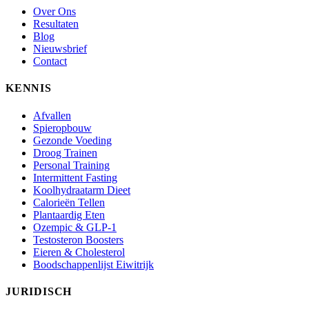
Over Ons
Resultaten
Blog
Nieuwsbrief
Contact
KENNIS
Afvallen
Spieropbouw
Gezonde Voeding
Droog Trainen
Personal Training
Intermittent Fasting
Koolhydraatarm Dieet
Calorieën Tellen
Plantaardig Eten
Ozempic & GLP-1
Testosteron Boosters
Eieren & Cholesterol
Boodschappenlijst Eiwitrijk
JURIDISCH