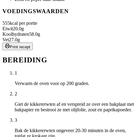
VOEDINGSWAARDEN
555
kcal per portie
Eiwit
20.0
g
Koolhydraten
58.0
g
Vet
27.0
g
Print recept
BEREIDING
1
Verwarm de oven voor op 200 graden.
2
Giet de kikkererwten af en verspreid ze over een bakplaat met
bakpapier en bestrooi ze met olijfolie, zout en paprikapoeder.
3
Bak de kikkererwten ongeveer 20-30 minuten in de oven,
totdat ze krokant zijn.