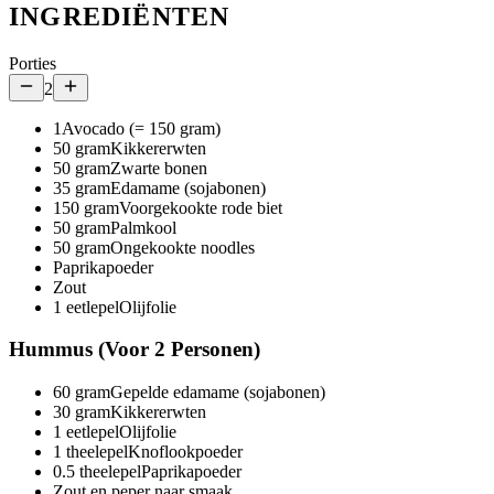
INGREDIËNTEN
Porties
2
1
Avocado (= 150 gram)
50
gram
Kikkererwten
50
gram
Zwarte bonen
35
gram
Edamame (sojabonen)
150
gram
Voorgekookte rode biet
50
gram
Palmkool
50
gram
Ongekookte noodles
Paprikapoeder
Zout
1
eetlepel
Olijfolie
Hummus (Voor 2 Personen)
60
gram
Gepelde edamame (sojabonen)
30
gram
Kikkererwten
1
eetlepel
Olijfolie
1
theelepel
Knoflookpoeder
0.5
theelepel
Paprikapoeder
Zout en peper naar smaak