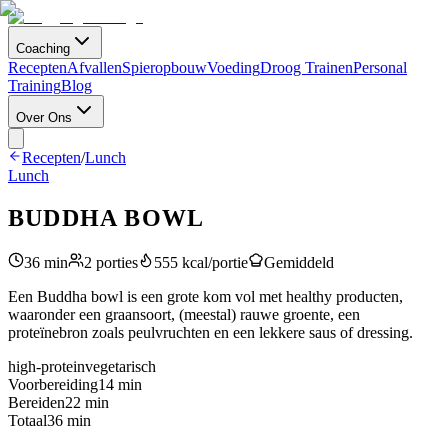
Coaching
Recepten
Afvallen
Spieropbouw
Voeding
Droog Trainen
Personal
Training
Blog
Over Ons
Recepten
/
Lunch
Lunch
BUDDHA BOWL
36
min
2
porties
555
kcal/portie
Gemiddeld
Een Buddha bowl is een grote kom vol met healthy producten,
waaronder een graansoort, (meestal) rauwe groente, een
proteïnebron zoals peulvruchten en een lekkere saus of dressing.
high-protein
vegetarisch
Voorbereiding
14
min
Bereiden
22
min
Totaal
36
min