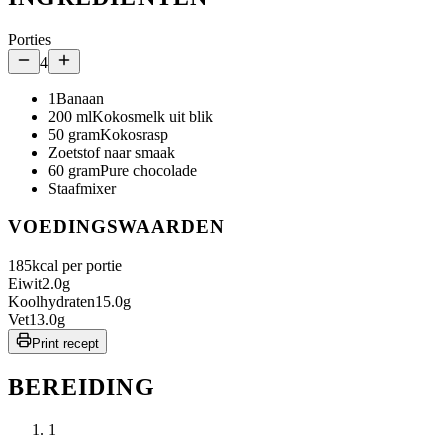
Porties
4
1
Banaan
200
ml
Kokosmelk uit blik
50
gram
Kokosrasp
Zoetstof naar smaak
60
gram
Pure chocolade
Staafmixer
VOEDINGSWAARDEN
185
kcal per portie
Eiwit
2.0
g
Koolhydraten
15.0
g
Vet
13.0
g
Print recept
BEREIDING
1