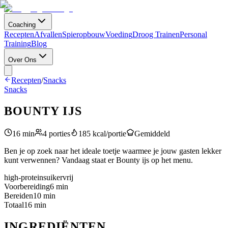
Coaching
Recepten
Afvallen
Spieropbouw
Voeding
Droog Trainen
Personal
Training
Blog
Over Ons
Recepten
/
Snacks
Snacks
BOUNTY IJS
16
min
4
porties
185
kcal/portie
Gemiddeld
Ben je op zoek naar het ideale toetje waarmee je jouw gasten lekker
kunt verwennen? Vandaag staat er Bounty ijs op het menu.
high-protein
suikervrij
Voorbereiding
6
min
Bereiden
10
min
Totaal
16
min
INGREDIËNTEN