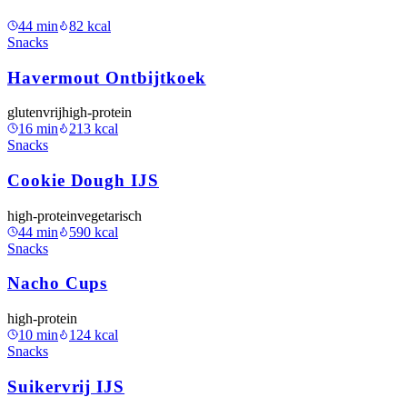
44
min
82
kcal
Snacks
Havermout Ontbijtkoek
glutenvrij
high-protein
16
min
213
kcal
Snacks
Cookie Dough IJS
high-protein
vegetarisch
44
min
590
kcal
Snacks
Nacho Cups
high-protein
10
min
124
kcal
Snacks
Suikervrij IJS