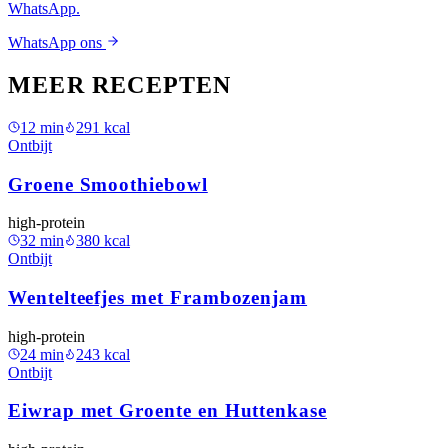
WhatsApp.
WhatsApp ons
MEER RECEPTEN
12
min
291
kcal
Ontbijt
Groene Smoothiebowl
high-protein
32
min
380
kcal
Ontbijt
Wentelteefjes met Frambozenjam
high-protein
24
min
243
kcal
Ontbijt
Eiwrap met Groente en Huttenkase