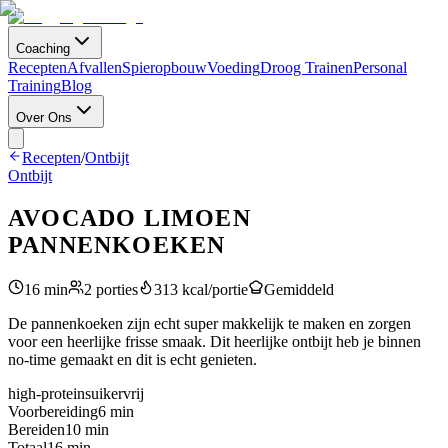
Coaching
Recepten
Afvallen
Spieropbouw
Voeding
Droog Trainen
Personal
Training
Blog
Over Ons
Recepten
/
Ontbijt
Ontbijt
AVOCADO LIMOEN
PANNENKOEKEN
16
min
2
porties
313
kcal/portie
Gemiddeld
De pannenkoeken zijn echt super makkelijk te maken en zorgen
voor een heerlijke frisse smaak. Dit heerlijke ontbijt heb je binnen
no-time gemaakt en dit is echt genieten.
high-protein
suikervrij
Voorbereiding
6
min
Bereiden
10
min
Totaal
16
min