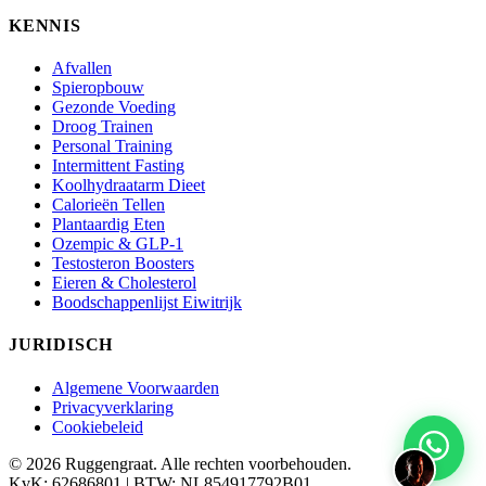
KENNIS
Afvallen
Spieropbouw
Gezonde Voeding
Droog Trainen
Personal Training
Intermittent Fasting
Koolhydraatarm Dieet
Calorieën Tellen
Plantaardig Eten
Ozempic & GLP-1
Testosteron Boosters
Eieren & Cholesterol
Boodschappenlijst Eiwitrijk
JURIDISCH
Algemene Voorwaarden
Privacyverklaring
Cookiebeleid
© 2026 Ruggengraat. Alle rechten voorbehouden.
KvK: 62686801 | BTW: NL854917792B01