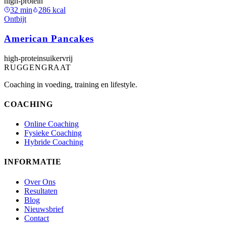
high-protein
32
min
286
kcal
Ontbijt
American Pancakes
high-protein
suikervrij
RUGGENGRAAT
Coaching in voeding, training en lifestyle.
COACHING
Online Coaching
Fysieke Coaching
Hybride Coaching
INFORMATIE
Over Ons
Resultaten
Blog
Nieuwsbrief
Contact