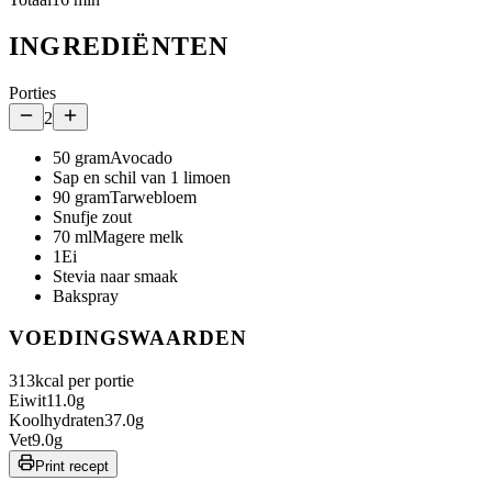
INGREDIËNTEN
Porties
2
50
gram
Avocado
Sap en schil van 1 limoen
90
gram
Tarwebloem
Snufje zout
70
ml
Magere melk
1
Ei
Stevia naar smaak
Bakspray
VOEDINGSWAARDEN
313
kcal per portie
Eiwit
11.0
g
Koolhydraten
37.0
g
Vet
9.0
g
Print recept