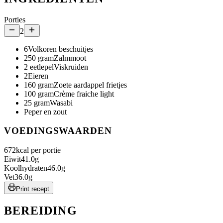
Porties
2
6
Volkoren beschuitjes
250
gram
Zalmmoot
2
eetlepel
Viskruiden
2
Eieren
160
gram
Zoete aardappel frietjes
100
gram
Crème fraiche light
25
gram
Wasabi
Peper en zout
VOEDINGSWAARDEN
672
kcal per portie
Eiwit
41.0
g
Koolhydraten
46.0
g
Vet
36.0
g
Print recept
BEREIDING