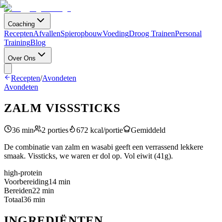
Coaching
Recepten
Afvallen
Spieropbouw
Voeding
Droog Trainen
Personal
Training
Blog
Over Ons
Recepten
/
Avondeten
Avondeten
ZALM VISSSTICKS
36
min
2
porties
672
kcal/portie
Gemiddeld
De combinatie van zalm en wasabi geeft een verrassend lekkere
smaak. Vissticks, we waren er dol op. Vol eiwit (41g).
high-protein
Voorbereiding
14
min
Bereiden
22
min
Totaal
36
min
INGREDIËNTEN