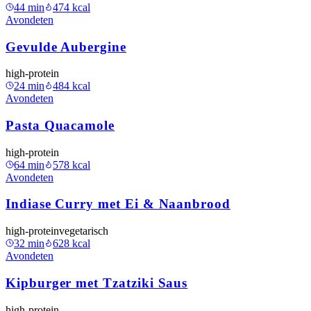
44
min
474
kcal
Avondeten
Gevulde Aubergine
high-protein
24
min
484
kcal
Avondeten
Pasta Quacamole
high-protein
64
min
578
kcal
Avondeten
Indiase Curry met Ei & Naanbrood
high-protein
vegetarisch
32
min
628
kcal
Avondeten
Kipburger met Tzatziki Saus
high-protein