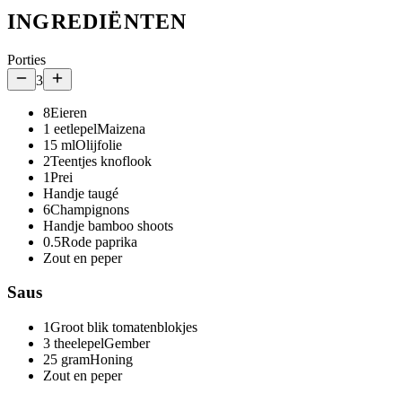
INGREDIËNTEN
Porties
3
8
Eieren
1
eetlepel
Maizena
15
ml
Olijfolie
2
Teentjes knoflook
1
Prei
Handje taugé
6
Champignons
Handje bamboo shoots
0.5
Rode paprika
Zout en peper
Saus
1
Groot blik tomatenblokjes
3
theelepel
Gember
25
gram
Honing
Zout en peper