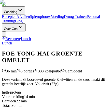
Coaching
Recepten
Afvallen
Spieropbouw
Voeding
Droog Trainen
Personal
Training
Blog
Over Ons
Recepten
/
Lunch
Lunch
FOE YONG HAI GROENTE
OMELET
36
min
3
porties
333
kcal/portie
Gemiddeld
Deze variant zit boordevol groente & eiwitten en de saus maakt dit
gerecht heerlijk zoet. Vol eiwit (23g).
high-protein
Voorbereiding
14
min
Bereiden
22
min
Totaal
36
min