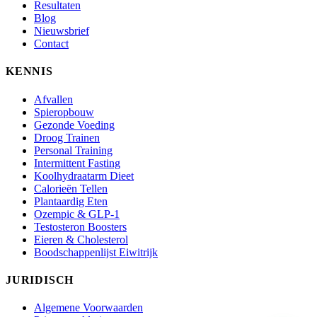
Resultaten
Blog
Nieuwsbrief
Contact
KENNIS
Afvallen
Spieropbouw
Gezonde Voeding
Droog Trainen
Personal Training
Intermittent Fasting
Koolhydraatarm Dieet
Calorieën Tellen
Plantaardig Eten
Ozempic & GLP-1
Testosteron Boosters
Eieren & Cholesterol
Boodschappenlijst Eiwitrijk
JURIDISCH
Algemene Voorwaarden