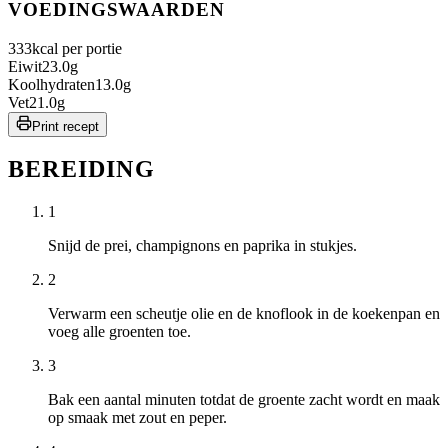
VOEDINGSWAARDEN
333
kcal per portie
Eiwit
23.0
g
Koolhydraten
13.0
g
Vet
21.0
g
Print recept
BEREIDING
1
Snijd de prei, champignons en paprika in stukjes.
2
Verwarm een scheutje olie en de knoflook in de koekenpan en
voeg alle groenten toe.
3
Bak een aantal minuten totdat de groente zacht wordt en maak
op smaak met zout en peper.