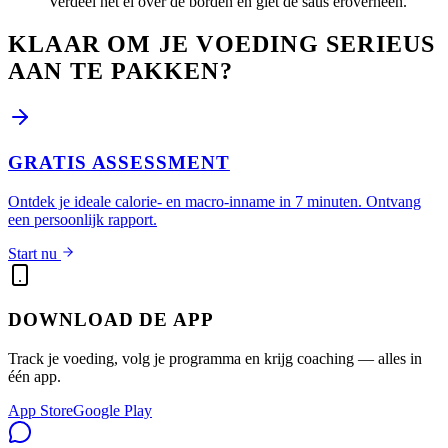
Verdeel het ei over de borden en giet de saus eroverheen.
KLAAR OM JE VOEDING SERIEUS
AAN TE PAKKEN?
GRATIS ASSESSMENT
Ontdek je ideale calorie- en macro-inname in 7 minuten. Ontvang
een persoonlijk rapport.
Start nu
DOWNLOAD DE APP
Track je voeding, volg je programma en krijg coaching — alles in
één app.
App Store
Google Play