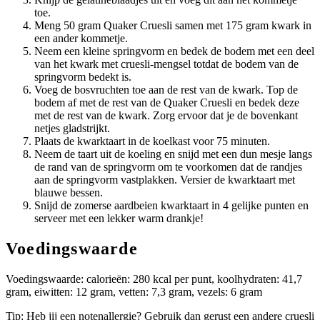
toe.
Meng 50 gram Quaker Cruesli samen met 175 gram kwark in
een ander kommetje.
Neem een kleine springvorm en bedek de bodem met een deel
van het kwark met cruesli-mengsel totdat de bodem van de
springvorm bedekt is.
Voeg de bosvruchten toe aan de rest van de kwark. Top de
bodem af met de rest van de Quaker Cruesli en bedek deze
met de rest van de kwark. Zorg ervoor dat je de bovenkant
netjes gladstrijkt.
Plaats de kwarktaart in de koelkast voor 75 minuten.
Neem de taart uit de koeling en snijd met een dun mesje langs
de rand van de springvorm om te voorkomen dat de randjes
aan de springvorm vastplakken. Versier de kwarktaart met
blauwe bessen.
Snijd de zomerse aardbeien kwarktaart in 4 gelijke punten en
serveer met een lekker warm drankje!
Voedingswaarde
Voedingswaarde: calorieën: 280 kcal per punt, koolhydraten: 41,7
gram, eiwitten: 12 gram, vetten: 7,3 gram, vezels: 6 gram
Tip: Heb jij een notenallergie? Gebruik dan gerust een andere cruesli