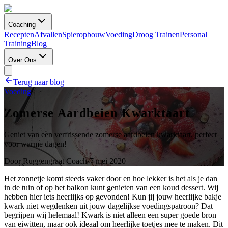
Coaching
Recepten
Afvallen
Spieropbouw
Voeding
Droog Trainen
Personal
Training
Blog
Over Ons
Terug naar blog
Voeding
Zomerse Aardbeien Kwarktaart
Geniet van een verfrissende zomerse aardbeien kwarktaart, perfect
voor warme dagen!
Door
Ruggengraat Coach
·
7 mei 2020
Het zonnetje komt steeds vaker door en hoe lekker is het als je dan
in de tuin of op het balkon kunt genieten van een koud dessert. Wij
hebben hier iets heerlijks op gevonden! Kun jij jouw heerlijke bakje
kwark niet wegdenken uit jouw dagelijkse voedingspatroon? Dat
begrijpen wij helemaal! Kwark is niet alleen een super goede bron
van eiwitten, maar ook ideaal om heerlijke toetjes mee te maken. Dit