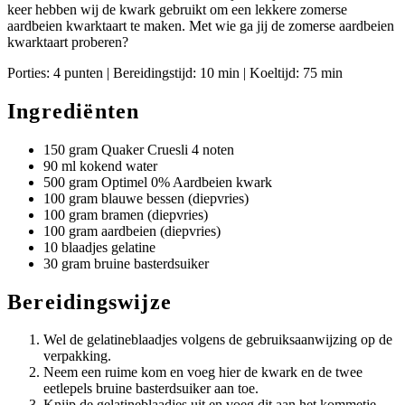
keer hebben wij de kwark gebruikt om een lekkere zomerse
aardbeien kwarktaart te maken. Met wie ga jij de zomerse aardbeien
kwarktaart proberen?
Porties: 4 punten | Bereidingstijd: 10 min | Koeltijd: 75 min
Ingrediënten
150 gram Quaker Cruesli 4 noten
90 ml kokend water
500 gram Optimel 0% Aardbeien kwark
100 gram blauwe bessen (diepvries)
100 gram bramen (diepvries)
100 gram aardbeien (diepvries)
10 blaadjes gelatine
30 gram bruine basterdsuiker
Bereidingswijze
Wel de gelatineblaadjes volgens de gebruiksaanwijzing op de
verpakking.
Neem een ruime kom en voeg hier de kwark en de twee
eetlepels bruine basterdsuiker aan toe.
Knijp de gelatineblaadjes uit en voeg dit aan het kommetje