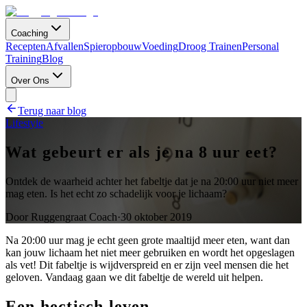
Coaching
Recepten
Afvallen
Spieropbouw
Voeding
Droog Trainen
Personal
Training
Blog
Over Ons
Terug naar blog
Lifestyle
Wat gebeurt er als je na 8 uur eet?
Ontdek de waarheid achter het fabeltje dat je na 20:00 uur niet meer
mag eten. Is het echt zo schadelijk voor je lichaam?
Door
Ruggengraat Coach
·
30 oktober 2019
Na 20:00 uur mag je echt geen grote maaltijd meer eten, want dan
kan jouw lichaam het niet meer gebruiken en wordt het opgeslagen
als vet! Dit fabeltje is wijdverspreid en er zijn veel mensen die het
geloven. Vandaag gaan we dit fabeltje de wereld uit helpen.
Een hectisch leven