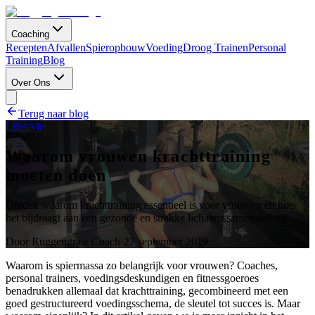
Coaching
Recepten
Afvallen
Spieropbouw
Voeding
Droog Trainen
Personal
Training
Blog
Over Ons
Terug naar blog
Lifestyle
Waarom vrouwen krachttraining
moeten doen
Ontdek waarom krachttraining essentieel is voor vrouwen en hoe
het bijdraagt aan een gezonde en strakke lichaamssamenstelling.
Door
Ruggengraat Coach
·
27 september 2019
Waarom is spiermassa zo belangrijk voor vrouwen? Coaches,
personal trainers, voedingsdeskundigen en fitnessgoeroes
benadrukken allemaal dat krachttraining, gecombineerd met een
goed gestructureerd voedingsschema, de sleutel tot succes is. Maar