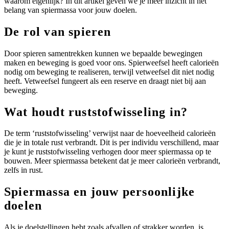
waarom eigenlijk? In dit artikel geven we je meer inzicht in het
belang van spiermassa voor jouw doelen.
De rol van spieren
Door spieren samentrekken kunnen we bepaalde bewegingen
maken en beweging is goed voor ons. Spierweefsel heeft calorieën
nodig om beweging te realiseren, terwijl vetweefsel dit niet nodig
heeft. Vetweefsel fungeert als een reserve en draagt niet bij aan
beweging.
Wat houdt ruststofwisseling in?
De term ‘ruststofwisseling’ verwijst naar de hoeveelheid calorieën
die je in totale rust verbrandt. Dit is per individu verschillend, maar
je kunt je ruststofwisseling verhogen door meer spiermassa op te
bouwen. Meer spiermassa betekent dat je meer calorieën verbrandt,
zelfs in rust.
Spiermassa en jouw persoonlijke
doelen
Als je doelstellingen hebt zoals afvallen of strakker worden, is