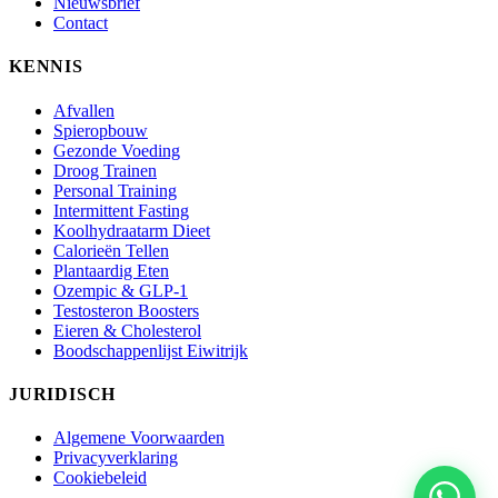
Nieuwsbrief
Contact
KENNIS
Afvallen
Spieropbouw
Gezonde Voeding
Droog Trainen
Personal Training
Intermittent Fasting
Koolhydraatarm Dieet
Calorieën Tellen
Plantaardig Eten
Ozempic & GLP-1
Testosteron Boosters
Eieren & Cholesterol
Boodschappenlijst Eiwitrijk
JURIDISCH
Algemene Voorwaarden
Privacyverklaring
Cookiebeleid