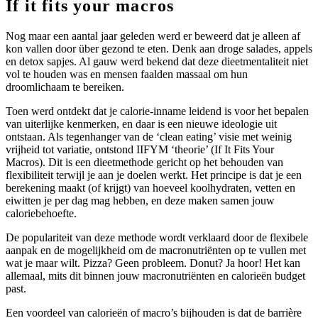
If it fits your macros
Nog maar een aantal jaar geleden werd er beweerd dat je alleen af
kon vallen door über gezond te eten. Denk aan droge salades, appels
en detox sapjes. Al gauw werd bekend dat deze dieetmentaliteit niet
vol te houden was en mensen faalden massaal om hun
droomlichaam te bereiken.
Toen werd ontdekt dat je calorie-inname leidend is voor het bepalen
van uiterlijke kenmerken, en daar is een nieuwe ideologie uit
ontstaan. Als tegenhanger van de ‘clean eating’ visie met weinig
vrijheid tot variatie, ontstond IIFYM ‘theorie’ (If It Fits Your
Macros). Dit is een dieetmethode gericht op het behouden van
flexibiliteit terwijl je aan je doelen werkt. Het principe is dat je een
berekening maakt (of krijgt) van hoeveel koolhydraten, vetten en
eiwitten je per dag mag hebben, en deze maken samen jouw
caloriebehoefte.
De populariteit van deze methode wordt verklaard door de flexibele
aanpak en de mogelijkheid om de macronutriënten op te vullen met
wat je maar wilt. Pizza? Geen probleem. Donut? Ja hoor! Het kan
allemaal, mits dit binnen jouw macronutriënten en calorieën budget
past.
Een voordeel van calorieën of macro’s bijhouden is dat de barrière