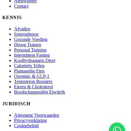
Nieuwsbrief
Contact
KENNIS
Afvallen
Spieropbouw
Gezonde Voeding
Droog Trainen
Personal Training
Intermittent Fasting
Koolhydraatarm Dieet
Calorieën Tellen
Plantaardig Eten
Ozempic & GLP-1
Testosteron Boosters
Eieren & Cholesterol
Boodschappenlijst Eiwitrijk
JURIDISCH
Algemene Voorwaarden
Privacyverklaring
Cookiebeleid