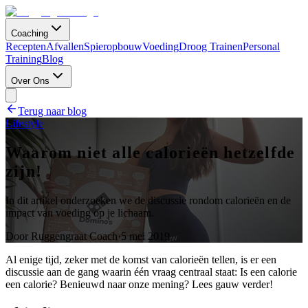
Coaching
Recepten
Afvallen
Spieropbouw
Voeding
Droog Trainen
Personal
Training
Blog
Over Ons
Terug naar blog
Lifestyle
Waarom niet alle calorieën hetzelfde
zijn!
In dit artikel onderzoeken we de discussie rondom calorieën en de
impact van voeding op je lichaam.
Door
Ruggengraat Coach
·
5 mei 2019
Al enige tijd, zeker met de komst van calorieën tellen, is er een
discussie aan de gang waarin één vraag centraal staat: Is een calorie
een calorie? Benieuwd naar onze mening? Lees gauw verder!