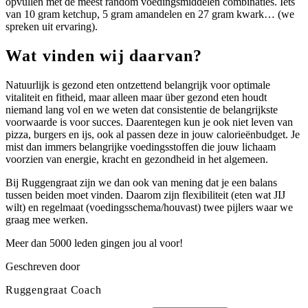
opvullen met de meest random voedingsmiddelen combinaties. Iets
van 10 gram ketchup, 5 gram amandelen en 27 gram kwark… (we
spreken uit ervaring).
Wat vinden wij daarvan?
Natuurlijk is gezond eten ontzettend belangrijk voor optimale
vitaliteit en fitheid, maar alleen maar über gezond eten houdt
niemand lang vol en we weten dat consistentie de belangrijkste
voorwaarde is voor succes. Daarentegen kun je ook niet leven van
pizza, burgers en ijs, ook al passen deze in jouw calorieënbudget. Je
mist dan immers belangrijke voedingsstoffen die jouw lichaam
voorzien van energie, kracht en gezondheid in het algemeen.
Bij Ruggengraat zijn we dan ook van mening dat je een balans
tussen beiden moet vinden. Daarom zijn flexibiliteit (eten wat JIJ
wilt) en regelmaat (voedingsschema/houvast) twee pijlers waar we
graag mee werken.
Meer dan 5000 leden gingen jou al voor!
Geschreven door
Ruggengraat Coach