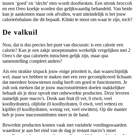
tussen ‘goed’ en ‘slecht’ eten wordt doorbroken. Een stronk broccoli
en een Oreo koekje worden dus gelijkwaardig behandeld. Van beide
kan je aankomen maar ook afvallen, want uiteindelijk is het jouw
calorieënbalans die dit bepaalt. Klinkt te mooi om waar te zijn, toch?
De valkuil
Nou, dat is dus precies het punt van discussie: is een calorie een
calorie? Kan je een zakje snoeptomaten werkelijk vergelijken met 2
Oreo’s die qua calorieën misschien gelijk zijn, maar qua
samenstelling compleet anders?
Als een strakke sixpack jouw enige prioriteit is, dan waarschijnlijk
wel, maar we hebben te maken met een zeer gecompliceerd lichaam
dat meerdere bouwstenen nodig heeft om goed te functioneren. Je
zult ook merken dat je jouw macronutriënten doelen makkelijker
behaalt als je deze opvult met onbewerkte producten. Deze leveren
namelijk pure macro’s. Denk aan fruit (0 vet, 0 eiwit, veel
koolhydraten), olijfolie (0 koolhydraten, 0 eiwit, veel vetten) en
kipfilet (0 koolhydraten, weinig vet, veel eiwitten). Op die manier
heb je jouw macronutriënten meer in de hand.
Bewerkte producten komen vaak met variabele voedingswaarden
waardoor je aan het eind van de dag je restant macro’s moet