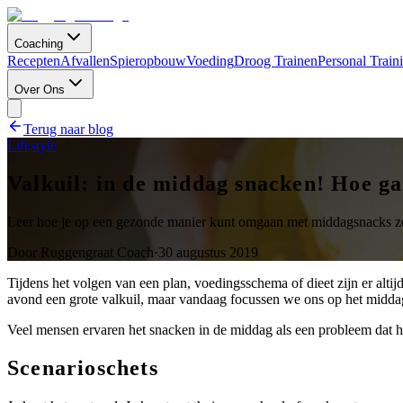
Coaching
Recepten
Afvallen
Spieropbouw
Voeding
Droog Trainen
Personal Train
Over Ons
Terug naar blog
Lifestyle
Valkuil: in de middag snacken! Hoe g
Leer hoe je op een gezonde manier kunt omgaan met middagsnacks zon
Door
Ruggengraat Coach
·
30 augustus 2019
Tijdens het volgen van een plan, voedingsschema of dieet zijn er alti
avond een grote valkuil, maar vandaag focussen we ons op het midd
Veel mensen ervaren het snacken in de middag als een probleem dat h
Scenarioschets