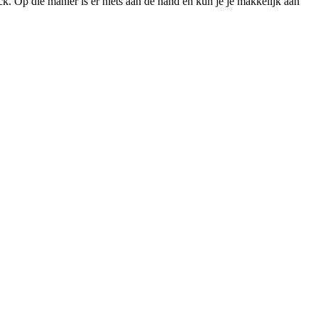
k. Op die manier is er niets aan de hand en kun je je makkelijk aan