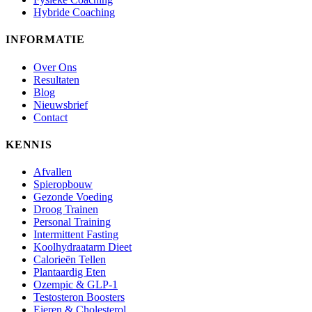
Hybride Coaching
INFORMATIE
Over Ons
Resultaten
Blog
Nieuwsbrief
Contact
KENNIS
Afvallen
Spieropbouw
Gezonde Voeding
Droog Trainen
Personal Training
Intermittent Fasting
Koolhydraatarm Dieet
Calorieën Tellen
Plantaardig Eten
Ozempic & GLP-1
Testosteron Boosters
Eieren & Cholesterol