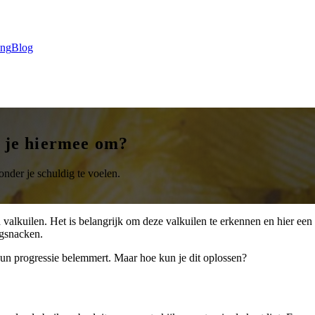
ing
Blog
a je hiermee om?
der je schuldig te voelen.
jd valkuilen. Het is belangrijk om deze valkuilen te erkennen en hier 
agsnacken.
un progressie belemmert. Maar hoe kun je dit oplossen?