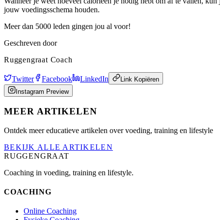
Wanneer je weet hoeveel calorieën je nodig hebt om af te vallen, kun 
jouw voedingsschema houden.
Meer dan 5000 leden gingen jou al voor!
Geschreven door
Ruggengraat Coach
Twitter
Facebook
LinkedIn
Link Kopiëren
Instagram Preview
MEER ARTIKELEN
Ontdek meer educatieve artikelen over voeding, training en lifestyle
BEKIJK ALLE ARTIKELEN
RUGGENGRAAT
Coaching in voeding, training en lifestyle.
COACHING
Online Coaching
Fysieke Coaching