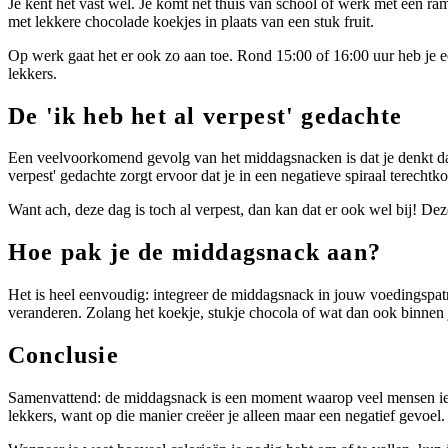
Je kent het vast wel. Je komt net thuis van school of werk met een ra
met lekkere chocolade koekjes in plaats van een stuk fruit.
Op werk gaat het er ook zo aan toe. Rond 15:00 of 16:00 uur heb je e
lekkers.
De 'ik heb het al verpest' gedachte
Een veelvoorkomend gevolg van het middagsnacken is dat je denkt dat j
verpest' gedachte zorgt ervoor dat je in een negatieve spiraal terecht
Want ach, deze dag is toch al verpest, dan kan dat er ook wel bij! Deze
Hoe pak je de middagsnack aan?
Het is heel eenvoudig: integreer de middagsnack in jouw voedingspatroon
veranderen. Zolang het koekje, stukje chocola of wat dan ook binnen j
Conclusie
Samenvattend: de middagsnack is een moment waarop veel mensen iets le
lekkers, want op die manier creëer je alleen maar een negatief gevoel.