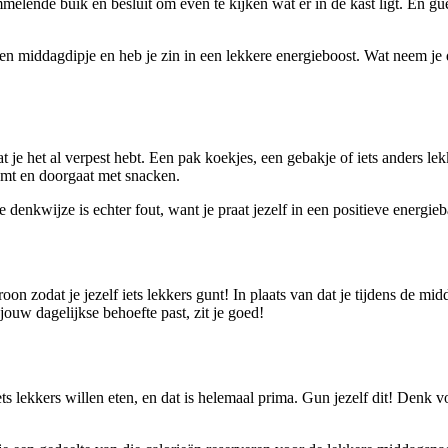
mmelende buik en besluit om even te kijken wat er in de kast ligt. En g
en middagdipje en heb je zin in een lekkere energieboost. Wat neem je 
e het al verpest hebt. Een pak koekjes, een gebakje of iets anders lekk
komt en doorgaat met snacken.
 denkwijze is echter fout, want je praat jezelf in een positieve energieb
 zodat je jezelf iets lekkers gunt! In plaats van dat je tijdens de midda
ouw dagelijkse behoefte past, zit je goed!
kkers willen eten, en dat is helemaal prima. Gun jezelf dit! Denk voora