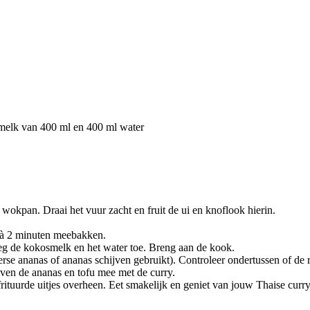
melk van 400 ml en 400 ml water
 wokpan. Draai het vuur zacht en fruit de ui en knoflook hierin.
 1 à 2 minuten meebakken.
g de kokosmelk en het water toe. Breng aan de kook.
erse ananas of ananas schijven gebruikt). Controleer ondertussen of de rij
en de ananas en tofu mee met de curry.
efrituurde uitjes overheen. Eet smakelijk en geniet van jouw Thaise curry