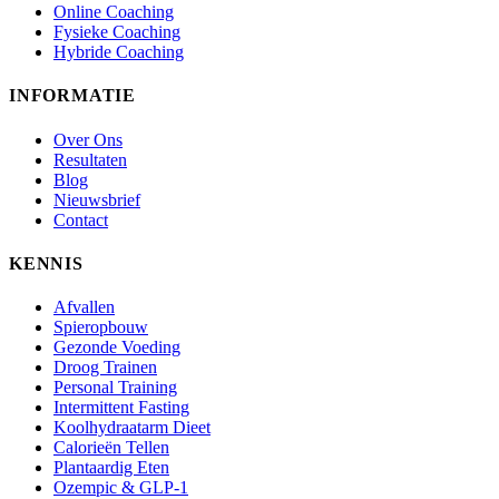
Online Coaching
Fysieke Coaching
Hybride Coaching
INFORMATIE
Over Ons
Resultaten
Blog
Nieuwsbrief
Contact
KENNIS
Afvallen
Spieropbouw
Gezonde Voeding
Droog Trainen
Personal Training
Intermittent Fasting
Koolhydraatarm Dieet
Calorieën Tellen
Plantaardig Eten
Ozempic & GLP-1