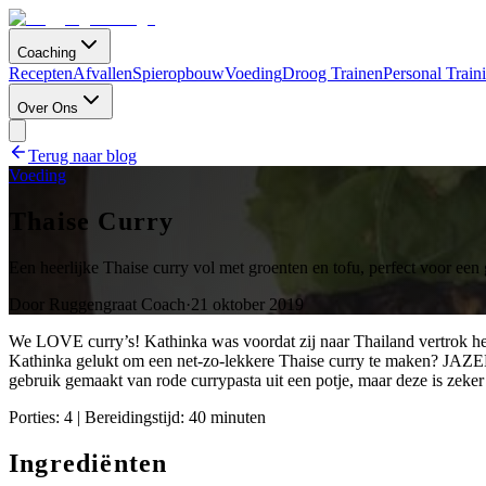
Coaching
Recepten
Afvallen
Spieropbouw
Voeding
Droog Trainen
Personal Train
Over Ons
Terug naar blog
Voeding
Thaise Curry
Een heerlijke Thaise curry vol met groenten en tofu, perfect voor een
Door
Ruggengraat Coach
·
21 oktober 2019
We LOVE curry’s! Kathinka was voordat zij naar Thailand vertrok heel
Kathinka gelukt om een net-zo-lekkere Thaise curry te maken? JAZEKER
gebruik gemaakt van rode currypasta uit een potje, maar deze is zeker
Porties: 4 | Bereidingstijd: 40 minuten
Ingrediënten