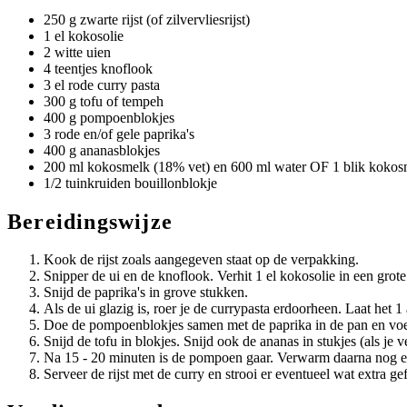
250 g zwarte rijst (of zilvervliesrijst)
1 el kokosolie
2 witte uien
4 teentjes knoflook
3 el rode curry pasta
300 g tofu of tempeh
400 g pompoenblokjes
3 rode en/of gele paprika's
400 g ananasblokjes
200 ml kokosmelk (18% vet) en 600 ml water OF 1 blik kokos
1/2 tuinkruiden bouillonblokje
Bereidingswijze
Kook de rijst zoals aangegeven staat op de verpakking.
Snipper de ui en de knoflook. Verhit 1 el kokosolie in een grote
Snijd de paprika's in grove stukken.
Als de ui glazig is, roer je de currypasta erdoorheen. Laat het
Doe de pompoenblokjes samen met de paprika in de pan en voe
Snijd de tofu in blokjes. Snijd ook de ananas in stukjes (als je v
Na 15 - 20 minuten is de pompoen gaar. Verwarm daarna nog ev
Serveer de rijst met de curry en strooi er eventueel wat extra g