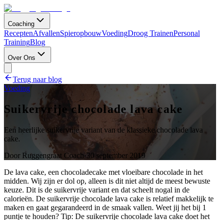
Coaching
Recepten
Afvallen
Spieropbouw
Voeding
Droog Trainen
Personal
Training
Blog
Over Ons
Terug naar blog
Voeding
Suikervrije chocolade lava cake
Een heerlijke suikervrije variant van de klassieke chocolade lava
cake.
Door
Ruggengraat Coach
·
30 september 2019
De lava cake, een chocoladecake met vloeibare chocolade in het
midden. Wij zijn er dol op, alleen is dit niet altijd de meest bewuste
keuze. Dit is de suikervrije variant en dat scheelt nogal in de
calorieën. De suikervrije chocolade lava cake is relatief makkelijk te
maken en gaat gegarandeerd in de smaak vallen. Weet jij het bij 1
puntje te houden? Tip: De suikervrije chocolade lava cake doet het