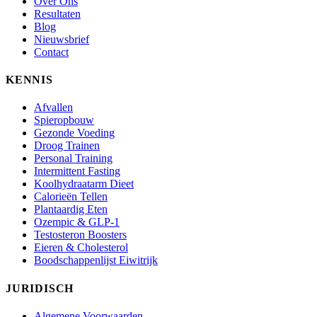
Over Ons
Resultaten
Blog
Nieuwsbrief
Contact
KENNIS
Afvallen
Spieropbouw
Gezonde Voeding
Droog Trainen
Personal Training
Intermittent Fasting
Koolhydraatarm Dieet
Calorieën Tellen
Plantaardig Eten
Ozempic & GLP-1
Testosteron Boosters
Eieren & Cholesterol
Boodschappenlijst Eiwitrijk
JURIDISCH
Algemene Voorwaarden