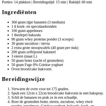
Porties: 14 plakken | Bereidingstijd: 15 min | Baktijd: 60 min
Ingrediënten
360 gram rijpe bananen (3 medium)
1 tl koek- en speculaaskruiden
100 gram appelmoes
1 theelepel baksoda
90 gram whey proteine poeder (3 scoops)
30 gram sucralose / stevia
2 extra grote stroopwafels (40 gram per stuk)
200 gram zelfrijzend bakmeel
3 eieren (maat L)
50 gram boter (zacht of gesmolten)
50 gram Fage 0% Griekse yoghurt
Oven brood/cake bakvorm
Bereidingswijze
Verwarm de oven voor tot 175 graden.
Spuit een 12cm x 22cm brood/cake bakvorm in met bakspray.
Schil de bananen en prak ze in een schaaltje.
Roer de gesmolten boter, eieren, sucralose, whey eiwit
poeder, appelmoes, Griekse yoghurt, baksoda, koek- en