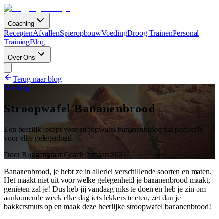
Coaching
Recepten
Afvallen
Spieropbouw
Voeding
Droog Trainen
Personal
Training
Blog
Over Ons
Terug naar blog
Voeding
Stroopwafel Bananenbrood
Een heerlijk recept voor stroopwafel bananenbrood dat perfect is
voor elke gelegenheid.
Door
Ruggengraat Coach
·
2 maart 2021
Bananenbrood, je hebt ze in allerlei verschillende soorten en maten.
Het maakt niet uit voor welke gelegenheid je bananenbrood maakt,
genieten zal je! Dus heb jij vandaag niks te doen en heb je zin om
aankomende week elke dag iets lekkers te eten, zet dan je
bakkersmuts op en maak deze heerlijke stroopwafel bananenbrood!