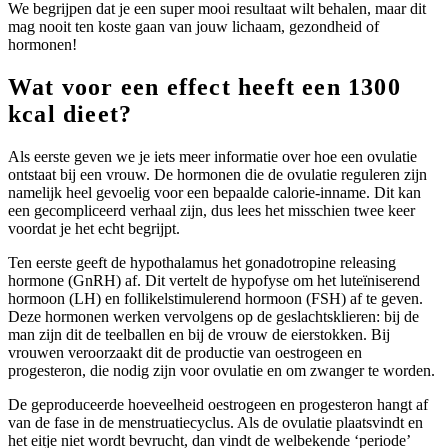
We begrijpen dat je een super mooi resultaat wilt behalen, maar dit
mag nooit ten koste gaan van jouw lichaam, gezondheid of
hormonen!
Wat voor een effect heeft een 1300
kcal dieet?
Als eerste geven we je iets meer informatie over hoe een ovulatie
ontstaat bij een vrouw. De hormonen die de ovulatie reguleren zijn
namelijk heel gevoelig voor een bepaalde calorie-inname. Dit kan
een gecompliceerd verhaal zijn, dus lees het misschien twee keer
voordat je het echt begrijpt.
Ten eerste geeft de hypothalamus het gonadotropine releasing
hormone (GnRH) af. Dit vertelt de hypofyse om het luteïniserend
hormoon (LH) en follikelstimulerend hormoon (FSH) af te geven.
Deze hormonen werken vervolgens op de geslachtsklieren: bij de
man zijn dit de teelballen en bij de vrouw de eierstokken. Bij
vrouwen veroorzaakt dit de productie van oestrogeen en
progesteron, die nodig zijn voor ovulatie en om zwanger te worden.
De geproduceerde hoeveelheid oestrogeen en progesteron hangt af
van de fase in de menstruatiecyclus. Als de ovulatie plaatsvindt en
het eitje niet wordt bevrucht, dan vindt de welbekende ‘periode’