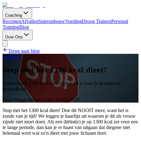
Coaching
Recepten
Afvallen
Spieropbouw
Voeding
Droog Trainen
Personal
Training
Blog
Over Ons
Terug naar blog
Lifestyle
Stop met het 1300 kcal dieet!
Waarom een 1300 kcal dieet niet goed is voor je lichaam en
gezondheid.
Door
Ruggengraat Coach
·
31 juli 2019
Stop met het 1300 kcal dieet! Doe dit NOOIT meer, want het is
zonde van je tijd! We leggen je haarfijn uit waarom je dit als vrouw
zijnde niet moet doen. Als een diëtist(e) je op 1300 kcal zet voor een
te lange periode, dan kan je er haast van uitgaan dat diegene niet
helemaal weet wat zo'n dieet met jouw lichaam doet.