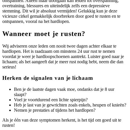
ontspannen. Alleen maar doorgaan kan leiden tot overspanning,
overtraining, blessures en uiteindelijk zelfs een depressieve
stemming. Dit wil je absoluut vermijden! Gelukkig kun je deze
vicieuze cirkel gemakkelijk doorbreken door goed te rusten en te
ontspannen, vooral na het hardlopen.
Wanneer moet je rusten?
Wij adviseren onze leden om nooit twee dagen achter elkaar te
hardlopen. Het is raadzaam om minstens 24 uur rust te nemen
voordat je weer je hardloopschoenen aantrekt. Luister goed naar je
lichaam; als het aangeeft dat je meer rust nodig hebt, neem die dan
serieus!
Herken de signalen van je lichaam
Ben je de laatste dagen vaak moe, ondanks dat je 8 uur
slaapt?
Voel je voortdurend een lichte spierpijn?
Heb je last van je gewrichten zoals enkels, heupen of knieën?
Nemen je prestaties af tijdens het hardlopen?
Als je één van deze symptomen herkent, is het tijd om goed uit te
rusten!