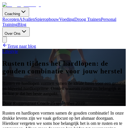
Coaching
Recepten
Afvallen
Spieropbouw
Voeding
Droog Trainen
Personal
Training
Blog
Over Ons
Terug naar blog
Lifestyle
Rusten tijdens het hardlopen: de
gouden combinatie voor jouw herstel
Rusten en hardlopen vormen samen de ideale basis voor een gezond
en blijvend hardloopritme. Ontdek waarom rusten zo belangrijk is
en hoe je dat het beste aanpakt.
Door
Ruggengraat Coach
·
25 september 2019
Rusten en hardlopen vormen samen de gouden combinatie! In onze
drukke levens zijn we vaak gefocust op het alsmaar doorgaan.
Hierdoor vergeten we soms hoe belangrijk het is om te rusten en te