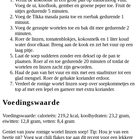
Voeg de ui, knoflook, gember en groene peper toe. Fruit de
uitjes gedurende 5 minuten.
Voeg de Tikka masala pasta toe en roerbak gedurende 1
minuut.
Voeg de geraspte wortelen toe en bak dit mee gedurende 2
minuten.
Roer de linzen, tomatenblokjes, kokosmelk en 1 liter koud
water door elkaar. Breng aan de kook en zet het vuur op een
laag pitje.
Laat de soep sudderen zonder een deksel op de pan te
plaatsen. Roer af en toe gedurende 20 minuten of totdat de
wortelen en linzen zacht zijn geworden.
Haal de pan van het vuur en mix met een staafmixer tot een
glad mengsel. Roer de gehakte koriander erdoor.
Verdeel de romige wortel linzen soep over soepkommetjes en
top af met een lepel en garneer met extra koriander.
Voedingswaarde
Voedingswaarde: calorieën: 219,2 kcal, koolhydraten: 23,2 gram,
eiwitten: 12,8 gram, vetten: 8,4 gram
Geniet van jouw romige wortel linzen soep! Tip: Hou je van een
beetje pit? Voeg wat chili flakes toe aan dit recept voor een lekkere