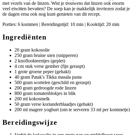
met vezels van de linzen. Wist je trouwens dat linzen ook enorm
veel eiwitten bevatten? De soep kan je makkelijk invriezen zodat je
de dagen erna ook nog kunt genieten van dit recept.
Porties: 6 kommen | Bereidingstijd: 10 min | Kooktijd: 20 min
Ingrediënten
20 gram kokosolie
250 gram bruine uien (snipperen)
2 knoflookteentjes (geplet)
4 cm stuk verse gember (fijn geraspt)
1 grote groene peper (gehakt)
40 gram Patak's Tikka masala pasta
500 gram wortelen (geschild en geraspt)
200 gram gedroogde rode linzen
800 gram tomatenblokjes in blik
200 ml kokosmelk
50 gram verse korianderblaadjes (gehakt)
200 ml magere yoghurt (om te serveren 33 ml per kommetje)
Bereidingswijze
Verhit de kokosolie in een grote pan op middelhoog vuur.