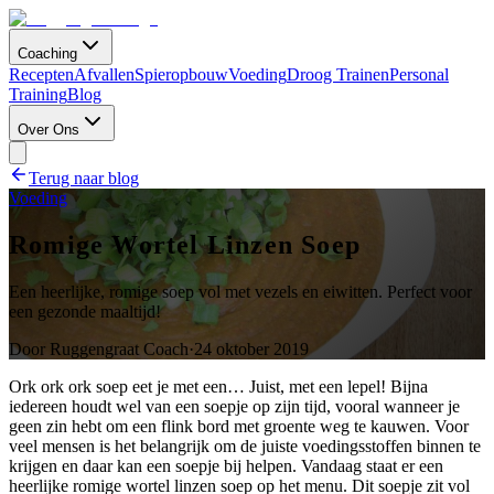
Coaching
Recepten
Afvallen
Spieropbouw
Voeding
Droog Trainen
Personal
Training
Blog
Over Ons
Terug naar blog
Voeding
Romige Wortel Linzen Soep
Een heerlijke, romige soep vol met vezels en eiwitten. Perfect voor
een gezonde maaltijd!
Door
Ruggengraat Coach
·
24 oktober 2019
Ork ork ork soep eet je met een… Juist, met een lepel! Bijna
iedereen houdt wel van een soepje op zijn tijd, vooral wanneer je
geen zin hebt om een flink bord met groente weg te kauwen. Voor
veel mensen is het belangrijk om de juiste voedingsstoffen binnen te
krijgen en daar kan een soepje bij helpen. Vandaag staat er een
heerlijke romige wortel linzen soep op het menu. Dit soepje zit vol