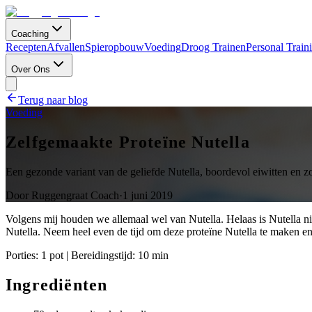
Coaching
Recepten
Afvallen
Spieropbouw
Voeding
Droog Trainen
Personal Train
Over Ons
Terug naar blog
Voeding
Zelfgemaakte Proteïne Nutella
Een gezonde variant van de geliefde Nutella, boordevol eiwitten en z
Door
Ruggengraat Coach
·
1 juni 2019
Volgens mij houden we allemaal wel van Nutella. Helaas is Nutella n
Nutella. Neem heel even de tijd om deze proteïne Nutella te maken e
Porties: 1 pot | Bereidingstijd: 10 min
Ingrediënten