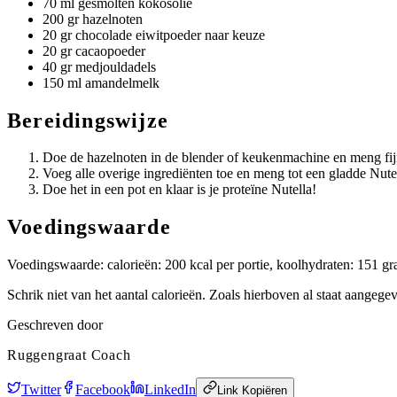
70 ml gesmolten kokosolie
200 gr hazelnoten
20 gr chocolade eiwitpoeder naar keuze
20 gr cacaopoeder
40 gr medjouldadels
150 ml amandelmelk
Bereidingswijze
Doe de hazelnoten in de blender of keukenmachine en meng fij
Voeg alle overige ingrediënten toe en meng tot een gladde Nute
Doe het in een pot en klaar is je proteïne Nutella!
Voedingswaarde
Voedingswaarde: calorieën: 200 kcal per portie, koolhydraten: 151 gra
Schrik niet van het aantal calorieën. Zoals hierboven al staat aangege
Geschreven door
Ruggengraat Coach
Twitter
Facebook
LinkedIn
Link Kopiëren