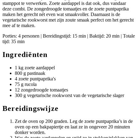
stamppot te verwerken. Zoete aardappel is dat ook, dus vandaar
deze combi. De zongedroogde tomaatjes en de zoete puntpaprika
maken het gerecht nét even wat smaakvoller. Daarnaast is de
vegetarische rookworst met zijn zoute smaak perfect om het gerecht
mee af te maken.
Porties: 4 personen | Bereidingstijd: 15 min | Baktijd: 20 min | Totale
tijd: 35 min
Ingrediënten
1 kg zoete aardappel
800 g pastinaak
4 zoete puntpaprika's
75 g rucola
12 zongedroogde tomaatjes
300 g vegetarische rookworst van de vegetarische slager
Bereidingswijze
Zet de oven op 200 graden. Leg de zoete puntpaprika’s in de
oven op een bakpapiertje en laat ze in ongeveer 20 minuten
donker worden.
Was de zoete aardappelen en snijd ze in stukken/plakken van