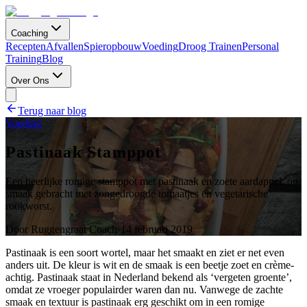
Coaching
Recepten
Afvallen
Spieropbouw
Voeding
Droog Trainen
Personal
Training
Blog
Over Ons
Terug naar blog
Voeding
Pastinaak Stamppot
Een heerlijke romige stamppot met pastinaak en zoete aardappel, op
smaak gebracht met zongedroogde tomaatjes en vegetarische
rookworst.
Door
Ruggengraat Coach
·
14 februari 2019
Pastinaak is een soort wortel, maar het smaakt en ziet er net even
anders uit. De kleur is wit en de smaak is een beetje zoet en crème-
achtig. Pastinaak staat in Nederland bekend als ‘vergeten groente’,
omdat ze vroeger populairder waren dan nu. Vanwege de zachte
smaak en textuur is pastinaak erg geschikt om in een romige