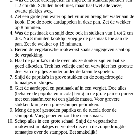
1-2 cm dik. Schillen hoeft niet, maar haal wel alle vieze,
zwarte plekjes weg.
Zet een grote pan water op het vuur en breng het water aan de
kook. Doe de zoete aardappelen in deze pan. Zet de wekker
op 8 minuten.
Was de pastinaak en snijd deze ook in stukken van 1 tot 2 cm
dik. Na 8 minuten kooktijd voeg je de pastinaak toe aan de
pan. Zet de wekker op 15 minuten.
Bereid de vegetarische rookworst zoals aangegeven staat op
de verpakking.
Haal de paprika's uit de oven als ze donker zijn en laat ze
goed afkoelen. Trek het velletje eraf en verwijder het grootste
deel van de pitjes zonder onder de kraan te spoelen.
Snijd de paprika's in grove stukken en de zongedroogde
tomaatjes in stukjes.
Giet de aardappel en pastinaak af in een vergiet. Doe alles
(behalve de paprika en rucola) terug in de grote pan en pureer
met een staafmixer tot een gladde massa. Voor grovere
stukken kun je een pureestamper gebruiken.
Meng de grof gesneden paprika en de rucola door de
stamppot. Voeg peper en zout toe naar smaak.
Schep alles in een grote schaal. Snijd de vegetarische
rookworst in plakjes en verdeel deze en de zongedroogde
tomaatjes over de stamppot. Eet smakelijk!