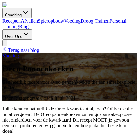
Coaching
Recepten
Afvallen
Spieropbouw
Voeding
Droog Trainen
Personal
Training
Blog
Over Ons
Terug naar blog
Voeding
Oreo Pannenkoeken
Een heerlijk recept voor Oreo pannenkoeken die een smaakexplosie
bieden!
Door
Ruggengraat Coach
·
8 juli 2021
Jullie kennen natuurlijk de Oreo Kwarktaart al, toch? Of ben je die
nu al vergeten? De Oreo pannenkoeken zullen qua smaakexplosie
niet onderdoen voor de kwarktaart! Dit recept MOET je gewoon
een keer proberen en wij gaan vertellen hoe je dat het beste kan
doen!