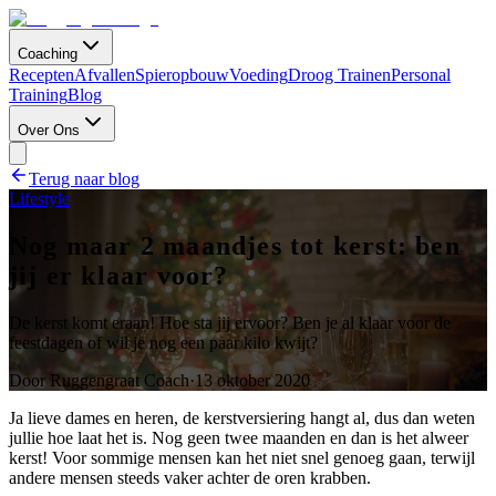
Coaching
Recepten
Afvallen
Spieropbouw
Voeding
Droog Trainen
Personal
Training
Blog
Over Ons
Terug naar blog
Lifestyle
Nog maar 2 maandjes tot kerst: ben
jij er klaar voor?
De kerst komt eraan! Hoe sta jij ervoor? Ben je al klaar voor de
feestdagen of wil je nog een paar kilo kwijt?
Door
Ruggengraat Coach
·
13 oktober 2020
Ja lieve dames en heren, de kerstversiering hangt al, dus dan weten
jullie hoe laat het is. Nog geen twee maanden en dan is het alweer
kerst! Voor sommige mensen kan het niet snel genoeg gaan, terwijl
andere mensen steeds vaker achter de oren krabben.