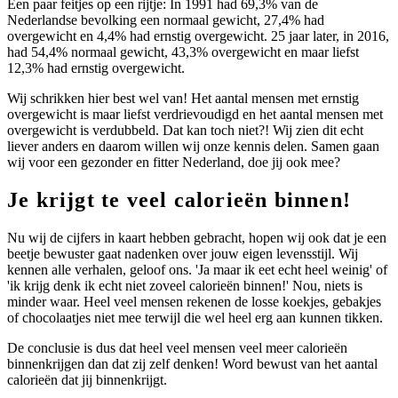
Een paar feitjes op een rijtje: In 1991 had 69,3% van de
Nederlandse bevolking een normaal gewicht, 27,4% had
overgewicht en 4,4% had ernstig overgewicht. 25 jaar later, in 2016,
had 54,4% normaal gewicht, 43,3% overgewicht en maar liefst
12,3% had ernstig overgewicht.
Wij schrikken hier best wel van! Het aantal mensen met ernstig
overgewicht is maar liefst verdrievoudigd en het aantal mensen met
overgewicht is verdubbeld. Dat kan toch niet?! Wij zien dit echt
liever anders en daarom willen wij onze kennis delen. Samen gaan
wij voor een gezonder en fitter Nederland, doe jij ook mee?
Je krijgt te veel calorieën binnen!
Nu wij de cijfers in kaart hebben gebracht, hopen wij ook dat je een
beetje bewuster gaat nadenken over jouw eigen levensstijl. Wij
kennen alle verhalen, geloof ons. 'Ja maar ik eet echt heel weinig' of
'ik krijg denk ik echt niet zoveel calorieën binnen!' Nou, niets is
minder waar. Heel veel mensen rekenen de losse koekjes, gebakjes
of chocolaatjes niet mee terwijl die wel heel erg aan kunnen tikken.
De conclusie is dus dat heel veel mensen veel meer calorieën
binnenkrijgen dan dat zij zelf denken! Word bewust van het aantal
calorieën dat jij binnenkrijgt.