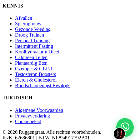
KENNIS
Afvallen
Spieropbouw
Gezonde Voeding
Droog Trainen
Personal Training
Intermittent Fasting
Koolhydraatarm Dieet
Calorieën Tellen
Plantaardig Eten
Ozempic & GLP-1
Testosteron Boosters
Eieren & Cholesterol
Boodschappenlijst Eiwitrijk
JURIDISCH
Algemene Voorwaarden
Privacyverklaring
Cookiebeleid
© 2026 Ruggengraat. Alle rechten voorbehouden.
KvK: 62686801 | BTW: NL854917792B01