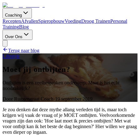
Coaching
Recepten
Afvallen
Spieropbouw
Voeding
Droog Trainen
Personal
Training
Blog
Over Ons
Terug naar blog
Lifestyle
Moet jij ontbijten?
Ontbijten is een veelbesproken onderwerp. Maar is het echt
noodzakelijk?
Door
Ruggengraat Coach
·
19 september 2019
Je zou denken dat deze mythe allang verleden tijd is, maar toch
krijgen wij vaak de vraag of je MOET ontbijten. Veelvoorkomende
vragen zijn dan ook: 'Hoe laat moet ik precies ontbijten? Met wat
voor ontbijt kan ik het beste de dag beginnen?' Hier willen we graag
even dieper op ingaan.