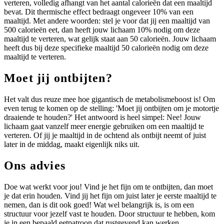
verteren, volledig afhangt van het aantal calorieën dat een maaltijd
bevat. Dit thermische effect bedraagt ongeveer 10% van een
maaltijd. Met andere woorden: stel je voor dat jij een maaltijd van
500 calorieën eet, dan heeft jouw lichaam 10% nodig om deze
maaltijd te verteren, wat gelijk staat aan 50 calorieën. Jouw lichaam
heeft dus bij deze specifieke maaltijd 50 calorieën nodig om deze
maaltijd te verteren.
Moet jij ontbijten?
Het valt dus reuze mee hoe gigantisch de metabolismeboost is! Om
even terug te komen op de stelling: 'Moet jij ontbijten om je motortje
draaiende te houden?' Het antwoord is heel simpel: Nee! Jouw
lichaam gaat vanzelf meer energie gebruiken om een maaltijd te
verteren. Of jij je maaltijd in de ochtend als ontbijt neemt of juist
later in de middag, maakt eigenlijk niks uit.
Ons advies
Doe wat werkt voor jou! Vind je het fijn om te ontbijten, dan moet
je dat erin houden. Vind jij het fijn om juist later je eerste maaltijd te
nemen, dan is dit ook goed! Wat wel belangrijk is, is om een
structuur voor jezelf vast te houden. Door structuur te hebben, kom
je in een bepaald eetpatroon dat rustgevend kan werken.