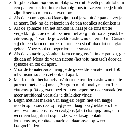
Snijd de champignons in plakjes. Verhit ½ eetlepel olijfolie in
een pan en bak hierin de champignons tot ze een beetje bruin
zijn. Roer zo nu en dan even om.
Als de champignons klaar zijn, haal je ze uit de pan en zet je
ze apart. Bak nu de spinazie in de pan tot alles geslonken is.
Als de spinazie aan het slinken is, haal je de tofu uit de
verpakking. Doe de tofu samen met 20 g nutritional yeast, het
citroensap, ¼ van de geweekte cashewnoten en 50 ml Cuisine
soja in een kom en pureer dit met een staafmixer tot een glad
geheel. Voeg zout en peper toe naar smaak.
Als de spinazie geslonken is en er nog vocht in de pan zit, giet
dit dan af. Meng de vegan ricotta (het tofu mengsel) door de
spinazie en zet dit apart.
Voor de tomatensaus meng je de gezeefde tomaten met 150
ml Cuisine soja en zet ook dit apart.
Maak nu de ‘bechamelsaus’ door de overige cashewnoten te
pureren met de sojamelk, 20 gram nutritional yeast en 1 el
citroensap. Voeg eventueel zout en peper toe naar smaak (en
meer nutritional yeast als je dit lekker vindt).
Begin met het maken van laagjes: begin met een laagje
ricotta-spinazie, daarop leg je een laag lasagnebladen, hier
over wat tomatensaus, vervolgens (alle) champignons, dan
weer een laag ricotta-spinazie, weer lasagnebladen,
tomatensaus, ricotta-spinazie en daarbovenop weer
lasagnebladen.