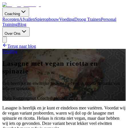
Coaching
Recepten
Afvallen
Spieropbouw
Voeding
Droog Trainen
Personal
Training
Blog
Over Ons
Terug naar blog
Voeding
Lasagne met vegan ricotta en
spinazie
Een heerlijke en eiwitrijke lasagne met vegan ricotta gemaakt van
tofu en spinazie.
Door
Ruggengraat Coach
·
8 oktober 2019
Lasagne is heerlijk en je kunt er eindeloos mee variëren. Voordat wij
de vegan variant probeerden, waren wij dol op de lasagne met
spinazie en ricotta. Helaas is ricotta niet vegan, maar daar hebben
wij iets op gevonden. Deze variant bevat lekker veel eiwitten