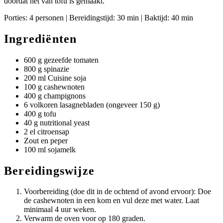
doordat het van tofu is gemaakt.
Porties: 4 personen | Bereidingstijd: 30 min | Baktijd: 40 min
Ingrediënten
600 g gezeefde tomaten
800 g spinazie
200 ml Cuisine soja
100 g cashewnoten
400 g champignons
6 volkoren lasagnebladen (ongeveer 150 g)
400 g tofu
40 g nutritional yeast
2 el citroensap
Zout en peper
100 ml sojamelk
Bereidingswijze
Voorbereiding (doe dit in de ochtend of avond ervoor): Doe
de cashewnoten in een kom en vul deze met water. Laat
minimaal 4 uur weken.
Verwarm de oven voor op 180 graden.