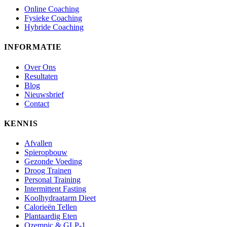
Online Coaching
Fysieke Coaching
Hybride Coaching
INFORMATIE
Over Ons
Resultaten
Blog
Nieuwsbrief
Contact
KENNIS
Afvallen
Spieropbouw
Gezonde Voeding
Droog Trainen
Personal Training
Intermittent Fasting
Koolhydraatarm Dieet
Calorieën Tellen
Plantaardig Eten
Ozempic & GLP-1