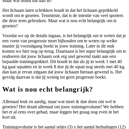
Maar wat houdt dat dan in?
Het lichaam laten schrikken houdt in dat het lichaam geprikkeld
wordt om te groeien. Tenminste, dat is de intentie van veel sporters
die deze term gebruiken. Maar wat is nou echt belangrijk om te
groeien?
Voordat we op de details ingaan, is het belangrijk om te weten dat je
een vorm van progressie moet bijhouden om te weten op welke
manier jij vooruitgang boekt in jouw training. Later in dit stuk
komen we hier nog op terug. Daarnaast is het super belangrijk om te
realiseren dat jouw lichaam ook erg snel gewend raakt aan een
bepaalde trainingsprikkel. Dit houdt in dat als jij in week 1 met 40
kg gaat squatten en in week 8 doe jij de squat nog steeds met 40 kg,
dan kan je ervan uitgaan dat jouw lichaam hieraan gewend is. Het
gevolg daarvan is dat jij weinig tot geen progressie boekt.
Wat is nou echt belangrijk?
Allemaal leuk en aardig, maar wat moet ik dan doen om wel te
groeien? Het draait allemaal om jouw trainingsvolume! We hebben
het er al eens over gehad, maar leggen het graag nog even in het
kort uit.
Trainingsvolume is het aantal setjes (3) x het aantal herhalingen (12)