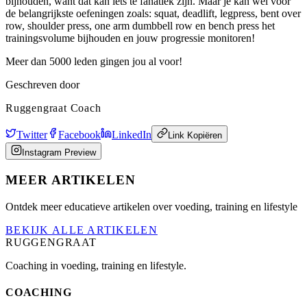
bijhouden, want dat kan iets te fanatiek zijn. Maar je kan wel voor
de belangrijkste oefeningen zoals: squat, deadlift, legpress, bent over
row, shoulder press, one arm dumbbell row en bench press het
trainingsvolume bijhouden en jouw progressie monitoren!
Meer dan 5000 leden gingen jou al voor!
Geschreven door
Ruggengraat Coach
Twitter
Facebook
LinkedIn
Link Kopiëren
Instagram Preview
MEER ARTIKELEN
Ontdek meer educatieve artikelen over voeding, training en lifestyle
BEKIJK ALLE ARTIKELEN
RUGGENGRAAT
Coaching in voeding, training en lifestyle.
COACHING