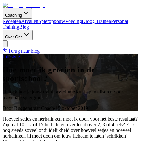
Coaching
Recepten
Afvallen
Spieropbouw
Voeding
Droog Trainen
Personal
Training
Blog
Over Ons
Terug naar blog
Lifestyle
Hoe moet ik groeien in de
sportschool?
Ontdek hoe je jouw trainingsvolume kunt optimaliseren voor
maximale spiergroei.
Door
Ruggengraat Coach
·
15 oktober 2019
Hoeveel setjes en herhalingen moet ik doen voor het beste resultaat?
Zijn dat 10, 12 of 15 herhalingen verdeeld over 2, 3 of 4 sets? Er is
nog steeds zoveel onduidelijkheid over hoeveel setjes en hoeveel
herhalingen jij moet doen om jouw lichaam te laten ‘schrikken’.