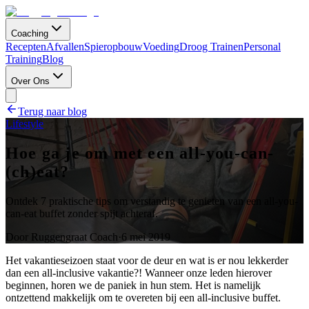
Coaching
Recepten
Afvallen
Spieropbouw
Voeding
Droog Trainen
Personal
Training
Blog
Over Ons
Terug naar blog
Lifestyle
Hoe ga je om met een all-you-can-
(ch)eat?
Ontdek 7 praktische tips om verstandig te genieten van een all-you-
can-eat buffet zonder spijt achteraf.
Door
Ruggengraat Coach
·
6 mei 2019
Het vakantieseizoen staat voor de deur en wat is er nou lekkerder
dan een all-inclusive vakantie?! Wanneer onze leden hierover
beginnen, horen we de paniek in hun stem. Het is namelijk
ontzettend makkelijk om te overeten bij een all-inclusive buffet.