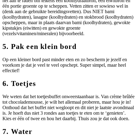
het aan te raden om telkens één koolhydraatbron, één eiwitbron en
één portie groente op te scheppen. Vetten zitten er sowieso wel in
(denk aan de gebruikte bereidingsvetten). Dus NIET bami
(koolhydraten), lasagne (koolhydraten) en stokbrood (koolhydraten)
opscheppen, maar in plaats daarvan bami (koolhydraten), gewokte
kipstukjes (eiwitten) en gewokte groente
(vezels/vitaminen/mineralen) bijvoorbeeld.
5. Pak een klein bord
Op een kleiner bord past minder eten en zo bescherm je jezelf en
voorkom je dat je veel te veel opschept. Super simpel, maar heel
effectief!
6. Toetjes
We weten dat het toetjesbuffet onweerstaanbaar is. Van crème brûlée
tot chocolademousse, je wilt het allemaal proberen, maar hou je in!
Onthoud dat het buffet niet wegloopt en dit niet je laatste avondmaal
is. Je hoeft dus niet 3 rondes aan toetjes te eten om te ‘genieten’.
Kies er één of twee en hou het daarbij. Thuis zou je dat ook doen.
7. Water