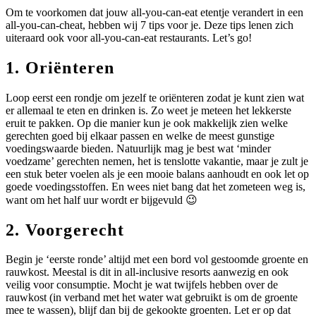
Om te voorkomen dat jouw all-you-can-eat etentje verandert in een
all-you-can-cheat, hebben wij 7 tips voor je. Deze tips lenen zich
uiteraard ook voor all-you-can-eat restaurants. Let’s go!
1. Oriënteren
Loop eerst een rondje om jezelf te oriënteren zodat je kunt zien wat
er allemaal te eten en drinken is. Zo weet je meteen het lekkerste
eruit te pakken. Op die manier kun je ook makkelijk zien welke
gerechten goed bij elkaar passen en welke de meest gunstige
voedingswaarde bieden. Natuurlijk mag je best wat ‘minder
voedzame’ gerechten nemen, het is tenslotte vakantie, maar je zult je
een stuk beter voelen als je een mooie balans aanhoudt en ook let op
goede voedingsstoffen. En wees niet bang dat het zometeen weg is,
want om het half uur wordt er bijgevuld 😉
2. Voorgerecht
Begin je ‘eerste ronde’ altijd met een bord vol gestoomde groente en
rauwkost. Meestal is dit in all-inclusive resorts aanwezig en ook
veilig voor consumptie. Mocht je wat twijfels hebben over de
rauwkost (in verband met het water wat gebruikt is om de groente
mee te wassen), blijf dan bij de gekookte groenten. Let er op dat