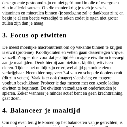
deze groente gestoomd zijn en niet gefrituurd in olie of overgoten
zijn in allerlei sauzen. Op die manier krijg je toch je vezels,
vitaminen en mineralen binnen (je stoelgang zal je dankbaar zijn) en
begin je al een beetje verzadigd te raken zodat je ogen niet groter
zullen zijn dan je maag.
3. Focus op eiwitten
De meest moeilijke macronutriënt om op vakantie binnen te krijgen
is eiwit (proteïne). Koolhydraten en vetten gaan daarentegen vrijwel
vanzelf. Zorg er dus voor dat je altijd één magere eiwitbron toevoegt
aan je maaltijden. Denk hierbij aan biefstuk, kipfilet, witvis en
eieren. Tijdens het ontbijt zijn er vrijwel altijd gekookte eieren
verkrijgbaar. Neem hier ongeveer 3-4 van en schep de dooiers eruit
(dit zijn vetten). Vaak is er ook (mager) vleesbeleg en magere
yoghurt beschikbaar. Probeer je dag meteen met een goede lading
eiwitten te beginnen. De eiwitten verzadigen en onderhouden je
spieren. Zeker wanneer je minder actief bent en geen krachttraining
gaat doen.
4. Balanceer je maaltijd
Om nog even terug te komen op het balanceren van je gerechten, is