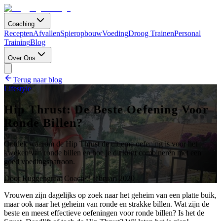
Coaching
Recepten
Afvallen
Spieropbouw
Voeding
Droog Trainen
Personal
Training
Blog
Over Ons
Terug naar blog
Lifestyle
Hip Thrust: De Beste Oefening Voor
Ronde Billen?
Ontdek waarom de Hip Thrust de ultieme oefening is voor het
kweken van ronde billen en hoe je dit kunt combineren met een
goed voedingspatroon.
Door
Ruggengraat Coach
·
3 februari 2020
Vrouwen zijn dagelijks op zoek naar het geheim van een platte buik,
maar ook naar het geheim van ronde en strakke billen. Wat zijn de
beste en meest effectieve oefeningen voor ronde billen? Is het de