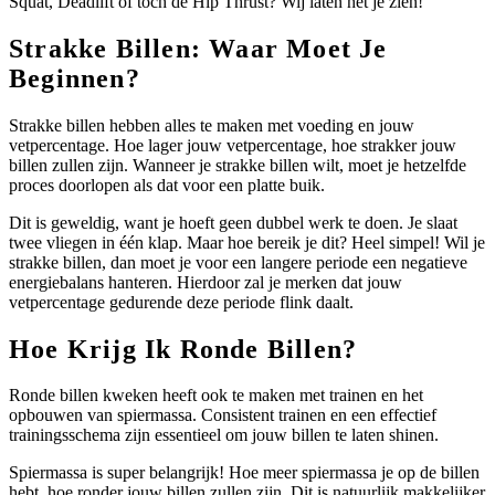
Squat, Deadlift of toch de Hip Thrust? Wij laten het je zien!
Strakke Billen: Waar Moet Je
Beginnen?
Strakke billen hebben alles te maken met voeding en jouw
vetpercentage. Hoe lager jouw vetpercentage, hoe strakker jouw
billen zullen zijn. Wanneer je strakke billen wilt, moet je hetzelfde
proces doorlopen als dat voor een platte buik.
Dit is geweldig, want je hoeft geen dubbel werk te doen. Je slaat
twee vliegen in één klap. Maar hoe bereik je dit? Heel simpel! Wil je
strakke billen, dan moet je voor een langere periode een negatieve
energiebalans hanteren. Hierdoor zal je merken dat jouw
vetpercentage gedurende deze periode flink daalt.
Hoe Krijg Ik Ronde Billen?
Ronde billen kweken heeft ook te maken met trainen en het
opbouwen van spiermassa. Consistent trainen en een effectief
trainingsschema zijn essentieel om jouw billen te laten shinen.
Spiermassa is super belangrijk! Hoe meer spiermassa je op de billen
hebt, hoe ronder jouw billen zullen zijn. Dit is natuurlijk makkelijker