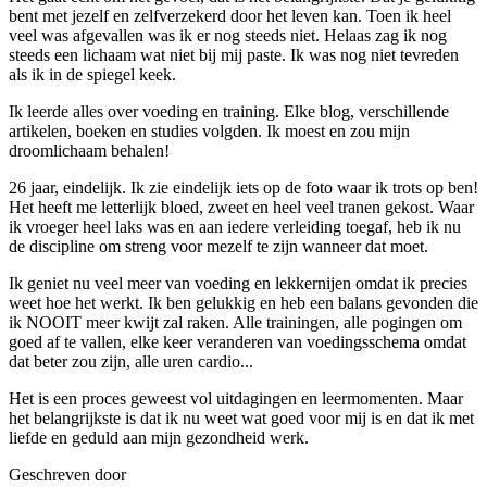
bent met jezelf en zelfverzekerd door het leven kan. Toen ik heel
veel was afgevallen was ik er nog steeds niet. Helaas zag ik nog
steeds een lichaam wat niet bij mij paste. Ik was nog niet tevreden
als ik in de spiegel keek.
Ik leerde alles over voeding en training. Elke blog, verschillende
artikelen, boeken en studies volgden. Ik moest en zou mijn
droomlichaam behalen!
26 jaar, eindelijk. Ik zie eindelijk iets op de foto waar ik trots op ben!
Het heeft me letterlijk bloed, zweet en heel veel tranen gekost. Waar
ik vroeger heel laks was en aan iedere verleiding toegaf, heb ik nu
de discipline om streng voor mezelf te zijn wanneer dat moet.
Ik geniet nu veel meer van voeding en lekkernijen omdat ik precies
weet hoe het werkt. Ik ben gelukkig en heb een balans gevonden die
ik NOOIT meer kwijt zal raken. Alle trainingen, alle pogingen om
goed af te vallen, elke keer veranderen van voedingsschema omdat
dat beter zou zijn, alle uren cardio...
Het is een proces geweest vol uitdagingen en leermomenten. Maar
het belangrijkste is dat ik nu weet wat goed voor mij is en dat ik met
liefde en geduld aan mijn gezondheid werk.
Geschreven door