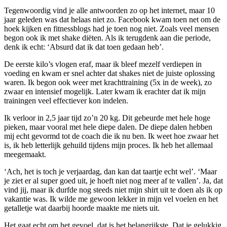
Tegenwoordig vind je alle antwoorden zo op het internet, maar 10
jaar geleden was dat helaas niet zo. Facebook kwam toen net om de
hoek kijken en fitnessblogs had je toen nog niet. Zoals veel mensen
begon ook ik met shake diëten. Als ik terugdenk aan die periode,
denk ik echt: ‘Absurd dat ik dat toen gedaan heb’.
De eerste kilo’s vlogen eraf, maar ik bleef mezelf verdiepen in
voeding en kwam er snel achter dat shakes niet de juiste oplossing
waren. Ik begon ook weer met krachttraining (5x in de week), zo
zwaar en intensief mogelijk. Later kwam ik erachter dat ik mijn
trainingen veel effectiever kon indelen.
Ik verloor in 2,5 jaar tijd zo’n 20 kg. Dit gebeurde met hele hoge
pieken, maar vooral met hele diepe dalen. De diepe dalen hebben
mij echt gevormd tot de coach die ik nu ben. Ik weet hoe zwaar het
is, ik heb letterlijk gehuild tijdens mijn proces. Ik heb het allemaal
meegemaakt.
‘Ach, het is toch je verjaardag, dan kan dat taartje echt wel’. ‘Maar
je ziet er al super goed uit, je hoeft niet nog meer af te vallen’. Ja, dat
vind jij, maar ik durfde nog steeds niet mijn shirt uit te doen als ik op
vakantie was. Ik wilde me gewoon lekker in mijn vel voelen en het
getalletje wat daarbij hoorde maakte me niets uit.
Het gaat echt om het gevoel, dat is het belangrijkste. Dat je gelukkig