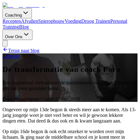
Coaching
Recepten
Afvallen
Spieropbouw
Voeding
Droog Trainen
Personal
Training
Blog
Over Ons
Terug naar blog
Lifestyle
De transformatie van coach Fara
Een inspirerend verhaal over de transformatie van coach Fara en zijn
reis naar een gezonder leven.
Door
Ruggengraat Coach
·
27 mei 2019
Ongeveer op mijn 13de begon ik steeds meer aan te komen. Als 13-
jarig jongetje weet je niet veel beter en wil je gewoon lekkere
dingen eten. Dat deed ik dus ook en ik kwam langzaam aan.
Op mijn 16de begon ik ook echt onzeker te worden over mijn
lichaam. Ik ging naar de middelbare school en je komt meer in