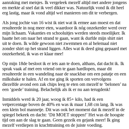
aanraking met meisjes. Ik vergeleek mezelf altijd met andere jongens
en merkte al snel dat ik veel dikker was. Natuurlijk vond ik dit heel
erg lastig, maar ik vond altijd wel manieren om dit te verbergen.
Als jong jochie van 16 wist ik niet wat ik ermee aan moest en dat
resulteerde in nog meer eten, waardoor ik nóg onzekerder werd over
mijn lichaam. Vakanties en schooluitjes werden steeds moeilijker. Ik
haatte het om naar het strand te gaan, want ik durfde mijn shirt niet
uit te doen. Ik wilde gewoon niet zwemmen en al helemaal niet
zonder shirt op het strand liggen. Alles wat ik deed ging gepaard met
onzekerheid, ik was er klaar mee!
Op mijn 18de besloot ik er iets aan te doen, althans, dat dacht ik. Ik
sprak vaak af met een vriend om te gaan hardlopen, maar dit
resulteerde in een wandeling naar de snackbar om een patatje en een
milkshake te halen. Af en toe ging ik sporten om vervolgens
diezelfde avond een zak chips leeg te eten om mezelf te ‘belonen’ na
een ‘goede’ training. Belachelijk als ik er nu aan terugdenk!
Inmiddels werd ik 20 jaar, woog ik 85+ kilo, had ik een
vetpercentage boven de 40% en was ik maar 1,68 cm lang. Ik was
een klein bol mannetje. Dit was ook het moment dat ik mezelf in de
spiegel bekeek en dacht: ‘Dit MOET stoppen!’ Het was de hoogste
tijd om aan de slag te gaan. Geen gezeik en gejank meer! Ik ging
mezelf verdiepen in krachttraining en de juiste voeding.