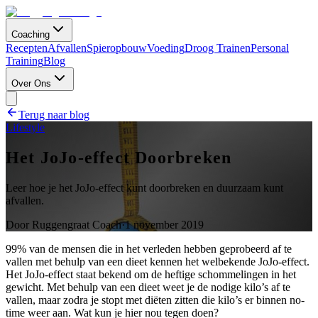
Coaching
Recepten
Afvallen
Spieropbouw
Voeding
Droog Trainen
Personal
Training
Blog
Over Ons
Terug naar blog
Lifestyle
Het JoJo-effect Doorbreken
Leer hoe je het JoJo-effect kunt doorbreken en duurzaam kunt
afvallen.
Door
Ruggengraat Coach
·
1 november 2019
99% van de mensen die in het verleden hebben geprobeerd af te
vallen met behulp van een dieet kennen het welbekende JoJo-effect.
Het JoJo-effect staat bekend om de heftige schommelingen in het
gewicht. Met behulp van een dieet weet je de nodige kilo’s af te
vallen, maar zodra je stopt met diëten zitten die kilo’s er binnen no-
time weer aan. Wat kun je hier nou tegen doen?