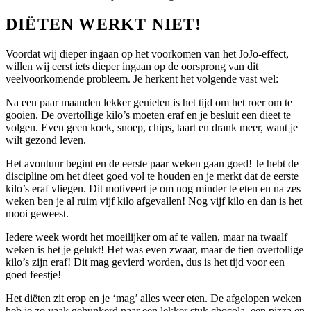
DIËTEN WERKT NIET!
Voordat wij dieper ingaan op het voorkomen van het JoJo-effect,
willen wij eerst iets dieper ingaan op de oorsprong van dit
veelvoorkomende probleem. Je herkent het volgende vast wel:
Na een paar maanden lekker genieten is het tijd om het roer om te
gooien. De overtollige kilo’s moeten eraf en je besluit een dieet te
volgen. Even geen koek, snoep, chips, taart en drank meer, want je
wilt gezond leven.
Het avontuur begint en de eerste paar weken gaan goed! Je hebt de
discipline om het dieet goed vol te houden en je merkt dat de eerste
kilo’s eraf vliegen. Dit motiveert je om nog minder te eten en na zes
weken ben je al ruim vijf kilo afgevallen! Nog vijf kilo en dan is het
mooi geweest.
Iedere week wordt het moeilijker om af te vallen, maar na twaalf
weken is het je gelukt! Het was even zwaar, maar de tien overtollige
kilo’s zijn eraf! Dit mag gevierd worden, dus is het tijd voor een
goed feestje!
Het diëten zit erop en je ‘mag’ alles weer eten. De afgelopen weken
heb je zo vaak gehunkerd naar een lekker stuk chocola, een pizza en