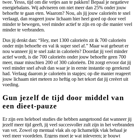
twee. Yesss, tijd om die vetjes aan te pakken! Bepaal je negatieve
energiebalans. Wij adviseren om niet meer dan 25% onder jouw
behoefte te gaan eten. Waarom? Nou, als jij jouw calorieën te snel
verlaagt, dan reageert jouw lichaam hier heel goed op door veel
minder te bewegen, veel minder actief te zijn en op die manier veel
minder te verbranden.
Dus jij denkt dan: “Hey, met 1300 calorieën zit ik 700 calorieën
onder mijn behoefte en val ik super snel af.” Maar wat gebeurt er
nou wanneer jij te snel zakt in calorieën? Doordat jij veel minder
actief wordt, is die 700 calorieën onder jouw behoefte geen 700
meer, maar misschien 200 of 300 calorieën. Dit zorgt ervoor dat jij
veel minder snel afvalt dan waar je in eerste instantie op gerekend
had. Verlaag daarom je calorieën in stapjes; op die manier reageert
jouw lichaam niet meteen zo heftig op het tekort dat jij creëert uit
voeding.
Gun jezelf de tijd door middel van
een dieet-pauze
Er zijn een heleboel studies die hebben aangetoond dat wanneer jij
jezelf meer tijd geeft, jij veel succesvoller zult zijn in het verbranden
van vet. Zowel op mentaal vlak als op lichamelijk vlak behaal je
veel meer voordelen. Ergens moet je wat inleveren; je bouwt