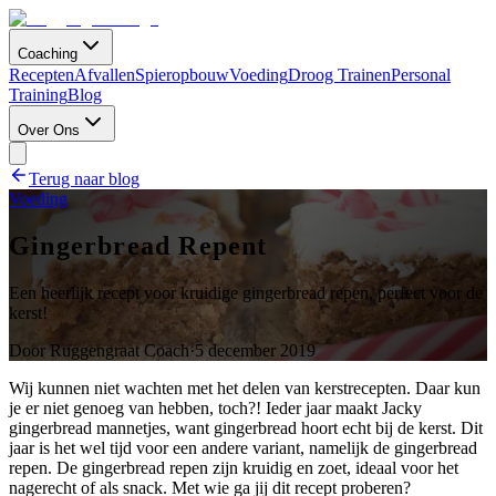
Coaching
Recepten
Afvallen
Spieropbouw
Voeding
Droog Trainen
Personal
Training
Blog
Over Ons
Terug naar blog
Voeding
Gingerbread Repent
Een heerlijk recept voor kruidige gingerbread repen, perfect voor de
kerst!
Door
Ruggengraat Coach
·
5 december 2019
Wij kunnen niet wachten met het delen van kerstrecepten. Daar kun
je er niet genoeg van hebben, toch?! Ieder jaar maakt Jacky
gingerbread mannetjes, want gingerbread hoort echt bij de kerst. Dit
jaar is het wel tijd voor een andere variant, namelijk de gingerbread
repen. De gingerbread repen zijn kruidig en zoet, ideaal voor het
nagerecht of als snack. Met wie ga jij dit recept proberen?