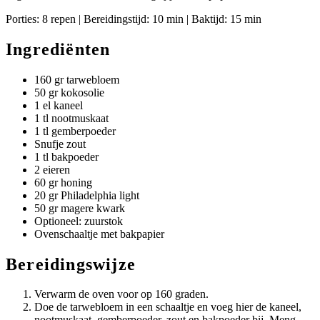
Porties: 8 repen | Bereidingstijd: 10 min | Baktijd: 15 min
Ingrediënten
160 gr tarwebloem
50 gr kokosolie
1 el kaneel
1 tl nootmuskaat
1 tl gemberpoeder
Snufje zout
1 tl bakpoeder
2 eieren
60 gr honing
20 gr Philadelphia light
50 gr magere kwark
Optioneel: zuurstok
Ovenschaaltje met bakpapier
Bereidingswijze
Verwarm de oven voor op 160 graden.
Doe de tarwebloem in een schaaltje en voeg hier de kaneel,
nootmuskaat, gemberpoeder, zout en bakpoeder bij. Meng