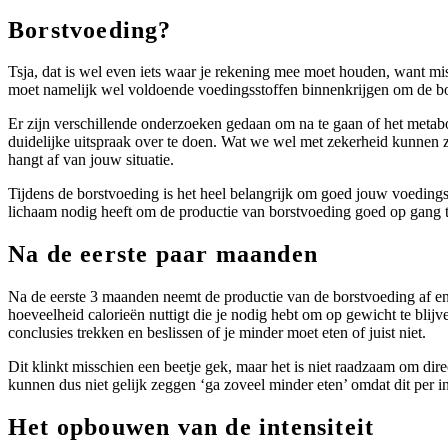
Borstvoeding?
Tsja, dat is wel even iets waar je rekening mee moet houden, want mis
moet namelijk wel voldoende voedingsstoffen binnenkrijgen om de b
Er zijn verschillende onderzoeken gedaan om na te gaan of het metab
duidelijke uitspraak over te doen. Wat we wel met zekerheid kunnen ze
hangt af van jouw situatie.
Tijdens de borstvoeding is het heel belangrijk om goed jouw voedings
lichaam nodig heeft om de productie van borstvoeding goed op gang 
Na de eerste paar maanden
Na de eerste 3 maanden neemt de productie van de borstvoeding af en
hoeveelheid calorieën nuttigt die je nodig hebt om op gewicht te blij
conclusies trekken en beslissen of je minder moet eten of juist niet.
Dit klinkt misschien een beetje gek, maar het is niet raadzaam om dire
kunnen dus niet gelijk zeggen ‘ga zoveel minder eten’ omdat dit per in
Het opbouwen van de intensiteit