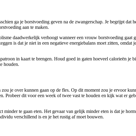
schien ga je borstvoeding geven na de zwangerschap. Je begrijpt dat het
orstvoeding aan te maken.
olisme daadwerkelijk verhoogt wanneer een vrouw borstvoeding gaat geve
ggen is dat je niet in een negatieve energiebalans moet zitten, omdat j
patroon in kaart te brengen. Houd goed in gaten hoeveel calorieën je b
te houden.
 zou je over kunnen gaan op de fles. Op dit moment zou je ervoor kunne
ven. Probeer dit voor een week of twee vast te houden en kijk wat er ge
ct minder te gaan eten. Het gevaar van gelijk minder eten is dat je hormo
dividu verschillend is en je het rustig af moet bouwen.