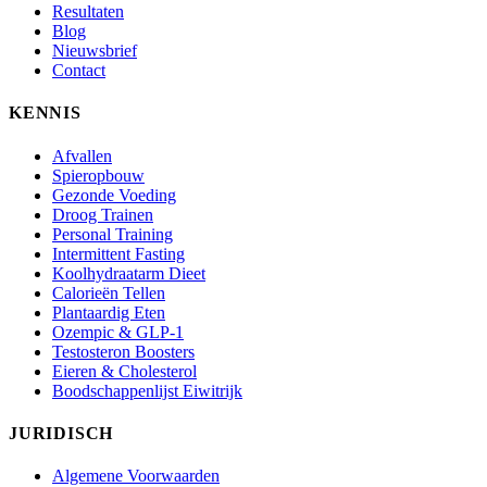
Resultaten
Blog
Nieuwsbrief
Contact
KENNIS
Afvallen
Spieropbouw
Gezonde Voeding
Droog Trainen
Personal Training
Intermittent Fasting
Koolhydraatarm Dieet
Calorieën Tellen
Plantaardig Eten
Ozempic & GLP-1
Testosteron Boosters
Eieren & Cholesterol
Boodschappenlijst Eiwitrijk
JURIDISCH
Algemene Voorwaarden