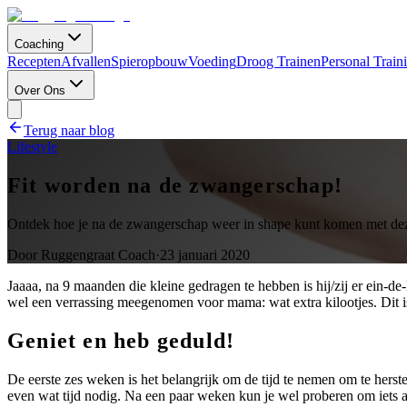
Coaching
Recepten
Afvallen
Spieropbouw
Voeding
Droog Trainen
Personal Train
Over Ons
Terug naar blog
Lifestyle
Fit worden na de zwangerschap!
Ontdek hoe je na de zwangerschap weer in shape kunt komen met deze
Door
Ruggengraat Coach
·
23 januari 2020
Jaaaa, na 9 maanden die kleine gedragen te hebben is hij/zij er ein-de-l
wel een verrassing meegenomen voor mama: wat extra kilootjes. Dit is 
Geniet en heb geduld!
De eerste zes weken is het belangrijk om de tijd te nemen om te herst
even wat tijd nodig. Na een paar weken kun je wel proberen om iets ac