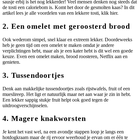
sausje erbij is het nog lekkerder! Veel mensen denken nog steeds dat
de tosti een caloriebom is. Komt het door de gesmolten kaas? In dit
artikel lees je alle voordelen van een lekkere tosti, klik hier.
2. Een omelet met geroosterd brood
Ook wederom simpel, snel klaar en extreem lekker. Doordeweeks
heb je geen tijd om een omelet te maken omdat je andere
verplichtingen hebt, maar als je een kater hebt is dit wel een goede
keuze. Even een omelet maken, brood roosteren, Netflix aan en
genieten.
3. Tussendoortjes
Denk aan makkelijke tussendoortjes zoals rijstwafels, fruit of een
mueslireep. Het ligt er natuurlijk maar net aan waar je zin in hebt.
Een lekker sappig stukje fruit helpt ook goed tegen de
uitdroogverschijnselen.
4. Magere knakworsten
Je kent het vast wel, na een avondje stappen loop je langs een
hotdogkraam maar de rij ervoor weerhoud je ervan om er één te