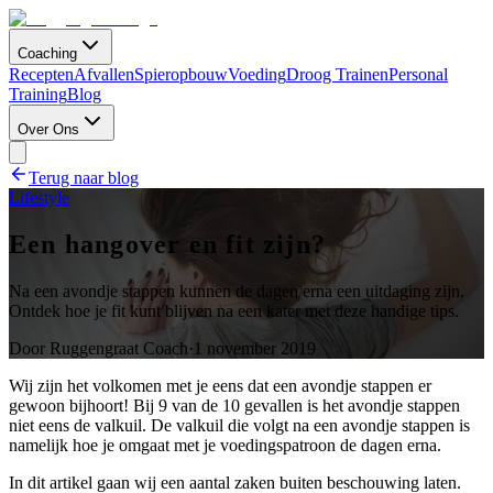
Coaching
Recepten
Afvallen
Spieropbouw
Voeding
Droog Trainen
Personal
Training
Blog
Over Ons
Terug naar blog
Lifestyle
Een hangover en fit zijn?
Na een avondje stappen kunnen de dagen erna een uitdaging zijn.
Ontdek hoe je fit kunt blijven na een kater met deze handige tips.
Door
Ruggengraat Coach
·
1 november 2019
Wij zijn het volkomen met je eens dat een avondje stappen er
gewoon bijhoort! Bij 9 van de 10 gevallen is het avondje stappen
niet eens de valkuil. De valkuil die volgt na een avondje stappen is
namelijk hoe je omgaat met je voedingspatroon de dagen erna.
In dit artikel gaan wij een aantal zaken buiten beschouwing laten.