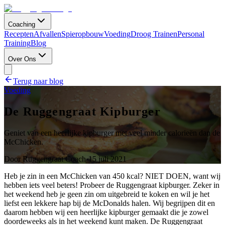
Coaching
Recepten
Afvallen
Spieropbouw
Voeding
Droog Trainen
Personal
Training
Blog
Over Ons
Terug naar blog
Voeding
De Ruggengraat Kipburger
Geniet van een heerlijke kipburger met veel minder calorieën dan de
McChicken.
Door
Ruggengraat Coach
·
15 juli 2021
Heb je zin in een McChicken van 450 kcal? NIET DOEN, want wij
hebben iets veel beters! Probeer de Ruggengraat kipburger. Zeker in
het weekend heb je geen zin om uitgebreid te koken en wil je het
liefst een lekkere hap bij de McDonalds halen. Wij begrijpen dit en
daarom hebben wij een heerlijke kipburger gemaakt die je zowel
doordeweeks als in het weekend kunt maken. De Ruggengraat