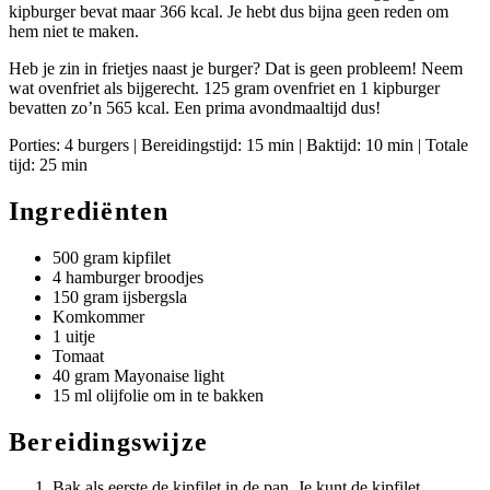
kipburger bevat maar 366 kcal. Je hebt dus bijna geen reden om
hem niet te maken.
Heb je zin in frietjes naast je burger? Dat is geen probleem! Neem
wat ovenfriet als bijgerecht. 125 gram ovenfriet en 1 kipburger
bevatten zo’n 565 kcal. Een prima avondmaaltijd dus!
Porties: 4 burgers | Bereidingstijd: 15 min | Baktijd: 10 min | Totale
tijd: 25 min
Ingrediënten
500 gram kipfilet
4 hamburger broodjes
150 gram ijsbergsla
Komkommer
1 uitje
Tomaat
40 gram Mayonaise light
15 ml olijfolie om in te bakken
Bereidingswijze
Bak als eerste de kipfilet in de pan. Je kunt de kipfilet