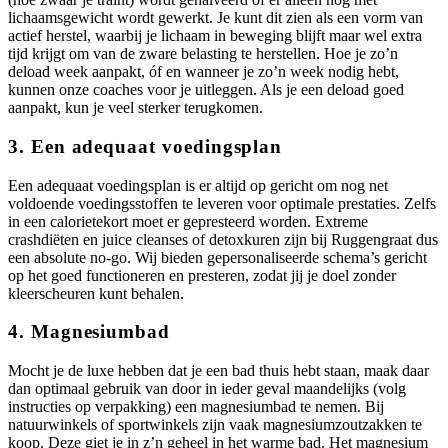
lichaamsgewicht wordt gewerkt. Je kunt dit zien als een vorm van
actief herstel, waarbij je lichaam in beweging blijft maar wel extra
tijd krijgt om van de zware belasting te herstellen. Hoe je zo’n
deload week aanpakt, óf en wanneer je zo’n week nodig hebt,
kunnen onze coaches voor je uitleggen. Als je een deload goed
aanpakt, kun je veel sterker terugkomen.
3. Een adequaat voedingsplan
Een adequaat voedingsplan is er altijd op gericht om nog net
voldoende voedingsstoffen te leveren voor optimale prestaties. Zelfs
in een calorietekort moet er gepresteerd worden. Extreme
crashdiëten en juice cleanses of detoxkuren zijn bij Ruggengraat dus
een absolute no-go. Wij bieden gepersonaliseerde schema’s gericht
op het goed functioneren en presteren, zodat jij je doel zonder
kleerscheuren kunt behalen.
4. Magnesiumbad
Mocht je de luxe hebben dat je een bad thuis hebt staan, maak daar
dan optimaal gebruik van door in ieder geval maandelijks (volg
instructies op verpakking) een magnesiumbad te nemen. Bij
natuurwinkels of sportwinkels zijn vaak magnesiumzoutzakken te
koop. Deze giet je in z’n geheel in het warme bad. Het magnesium