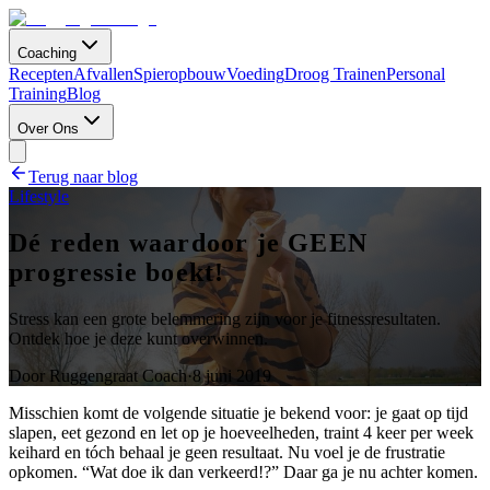
Coaching
Recepten
Afvallen
Spieropbouw
Voeding
Droog Trainen
Personal
Training
Blog
Over Ons
Terug naar blog
Lifestyle
Dé reden waardoor je GEEN
progressie boekt!
Stress kan een grote belemmering zijn voor je fitnessresultaten.
Ontdek hoe je deze kunt overwinnen.
Door
Ruggengraat Coach
·
8 juni 2019
Misschien komt de volgende situatie je bekend voor: je gaat op tijd
slapen, eet gezond en let op je hoeveelheden, traint 4 keer per week
keihard en tóch behaal je geen resultaat. Nu voel je de frustratie
opkomen. “Wat doe ik dan verkeerd!?” Daar ga je nu achter komen.