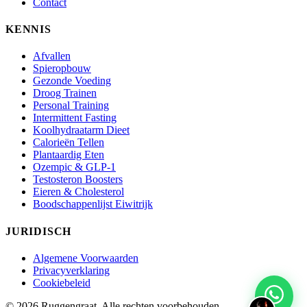
Contact
KENNIS
Afvallen
Spieropbouw
Gezonde Voeding
Droog Trainen
Personal Training
Intermittent Fasting
Koolhydraatarm Dieet
Calorieën Tellen
Plantaardig Eten
Ozempic & GLP-1
Testosteron Boosters
Eieren & Cholesterol
Boodschappenlijst Eiwitrijk
JURIDISCH
Algemene Voorwaarden
Privacyverklaring
Cookiebeleid
© 2026 Ruggengraat. Alle rechten voorbehouden.