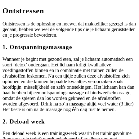
Ontstressen
Ontstressen is de oplossing en hoewel dat makkelijker gezegd is dan
gedaan, hebben we wel de volgende tips die je lichaam geruststellen
en je progressie bevorderen.
1. Ontspanningsmassage
Wanneer je begint met gezond eten, zal je lichaam automatisch een
soort ‘detox’ ondergaan. Het lichaam krijgt kwalitatieve
voedingsstoffen binnen en in combinatie met trainen zullen de
afvalstoffen loskomen. Na een tijdje zullen deze afvalstoffen zich
ophopen en die kunnen bepaalde kwaaltjes veroorzaken zoals
hoofdpijn, misselijkheid en zelfs ontstekingen. Het lichaam kan dan
baat hebben bij een ontspanningsmassage of bindweefselmassage,
omdat de spieren dan los worden gekneed en de afvalstoffen
worden afgevoerd. Drink na zo’n massage altijd veel water (3 liter).
Het beste is om na de massage nog één dag rust te nemen.
2. Deload week
Een deload week is een trainingsweek waarin het trainingsvolume
(hoe zwaar je traint) wordt gehalveerd of er alleen nog met