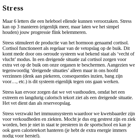
Stress
Maar 6 letters die een heleboel ellende kunnen veroorzaken. Stress
kan op 3 manieren (eigenlijk meer, maar laten we het simpel
houden) jouw progressie flink belemmeren.
Stress stimuleert de productie van het hormoon genaamd cortisol.
Cortisol functioneert als regelaar van de vetopslag op de buik. Dit
komt mede door ons oeroude systeem wat bekend staat als ‘vecht of
vlucht’ modus. In een dreigende situatie zal cortisol zorgen voor
extra vet op de buik om onze organen te beschermen. Aangezien we
tegenwoordig ‘dreigende situaties’ alleen maar in ons hoofd
verzinnen (denk aan piekeren, consequenties inzien, bang zijn
voor…, etc.) is dit systeem eigenlijk tegen ons gaan werken.
Stress kan ervoor zorgen dat we vet vasthouden, omdat het een
extreem en langdurig calorisch tekort ziet als een dreigende situatie.
Het vet dient dan als reserveopslag.
Stress verzwakt het immuunsysteem waardoor we kwetsbaarder zijn
voor verkoudheden en ziekten. Mocht je dus erg gestrest zijn en ziek
worden, ben je niet in staat te presteren in de sportschool en kan je
ook geen calorietekort hanteren (je hebt de extra energie immers
nodig voor herstel).