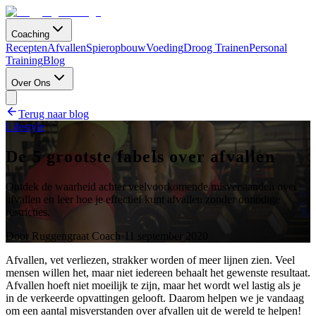
Coaching
Recepten
Afvallen
Spieropbouw
Voeding
Droog Trainen
Personal
Training
Blog
Over Ons
Terug naar blog
Lifestyle
De 5 grootste fabels over afvallen
Ontdek de waarheid achter veelvoorkomende misverstanden over
afvallen en leer hoe je effectief kunt afvallen zonder onnodige
restricties.
Door
Ruggengraat Coach
·
11 september 2020
Afvallen, vet verliezen, strakker worden of meer lijnen zien. Veel
mensen willen het, maar niet iedereen behaalt het gewenste resultaat.
Afvallen hoeft niet moeilijk te zijn, maar het wordt wel lastig als je
in de verkeerde opvattingen gelooft. Daarom helpen we je vandaag
om een aantal misverstanden over afvallen uit de wereld te helpen!