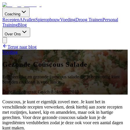
Coaching
Recepten
Afvallen
Spieropbouw
Voeding
Droog Trainen
Personal
Training
Blog
Over Ons
Terug naar blog
Voeding
Gezonde Couscous Salade
Een heerlijke en gezonde couscous salade die je eenvoudig kunt
bereiden en ideaal is voor lunch.
Door
Ruggengraat Coach
·
8 oktober 2019
Couscous, je kunt er eigenlijk zoveel mee. Je kunt het in
verschillende recepten verwerken, denk hierbij aan zoete recepten
met rozijntjes, kaneel, kip en amandelen, maar ook in hartige
gerechten. Voor deze gezonde couscous salade kun je de
ingrediënten verdubbelen zodat je deze ook voor een aantal dagen
kunt maken.