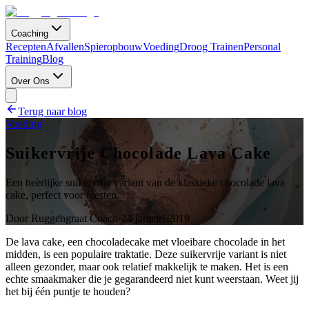
Coaching
Recepten
Afvallen
Spieropbouw
Voeding
Droog Trainen
Personal
Training
Blog
Over Ons
Terug naar blog
Voeding
Suikervrije Chocolade Lava Cake
Een heerlijke suikervrije variant van de klassieke chocolade lava
cake, perfect voor feesten.
Door
Ruggengraat Coach
·
24 januari 2019
De lava cake, een chocoladecake met vloeibare chocolade in het
midden, is een populaire traktatie. Deze suikervrije variant is niet
alleen gezonder, maar ook relatief makkelijk te maken. Het is een
echte smaakmaker die je gegarandeerd niet kunt weerstaan. Weet jij
het bij één puntje te houden?