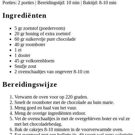
Porties: 2 porties | Bereidingstijd: 10 min | Baktijd: 8-10 min
Ingrediënten
5 gr zoetstof (poedervorm)
20 gr honing of extra zoetstof
60 gr suikervrije pure chocolade
40 gr roomboter
1 ei
1 dooier
45 gr volkorenbloem
Snufje zout
2 ovenschaaltjes van ongeveer 8-10 cm
Bereidingswijze
Verwarm de oven voor op 220 graden.
Smelt de roomboter met de chocolade au bain marie.
Meng goed en haal van het vuur.
Meng de overige ingrediënten erdoor.
Vet de ovenschaaltjes in met de overgebleven boter en vul ze
met het chocoladebeslag.
Bak de cakejes 8-10 minuten in de voorverwarmde oven.
Eet eventueel met een bolletje ijs, dit voegt wel extra calorieën